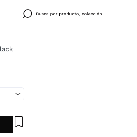
lack
Cristina
Antonia
Ines
No tengo cuenta aqu
U IDIOMA
ez que
Buena experiencia
Muy bien
Spedizi
QUIER
ESPAÑOL
ENGLISH
eriencia
imballa
ajería.
elegan
colori sc
Al crear una cuenta en
rápidamente, revisar e
anteriores.