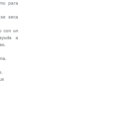
omo para
 se seca
o con un
 ayuda a
as.
ina.
e.
us