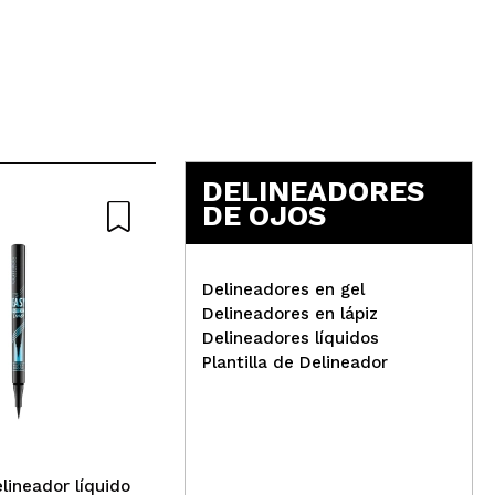
5
DELINEADORES
DE OJOS
Delineadores en gel
Delineadores en lápiz
Delineadores líquidos
Miyo - Eyeliner líquido
Plantilla de Delineador
Impressive Liner - 03: Azul
Cat
Bru
Wat
wat
elineador líquido