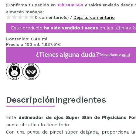
¡Confirma tu pedido en
13
h
:
14
m
:
56
s
y saldrá enviado desde 
MAQUIFARMA
almacén
mañana
!
KOREA ZONE
0 comentario(s) /
Deja tu comentario
Este producto
ha sido vendido 1 veces
en las últimas 2
TRAVEL SIZE
Contenido: 0.40 ml
NATURE
Precio x 100 ml: 1.937,51€
¿Tienes alguna duda?
Te ayudamos
aquí
OFERTAS
OUTLET
¡HAN VUELTO!
PRÓXIMAMENTE
Descripción
Ingredientes
BLOG
Este
delineador de ojos Super Slim de Physicians F
punta ultrafina lo tiene todo.
Con una punta de pincel súper delgada, proporciona l