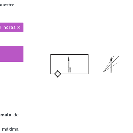
nuestro
4 horas
ormula
de
a máxima