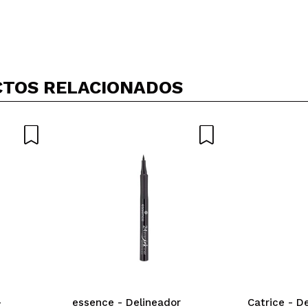
Compartir un vídeo o una foto
Tu vídeo podría ser el primero. Imagínatelo...
TOS RELACIONADOS
5/
compra?
Si
No
AR
-
essence - Delineador
Catrice - D