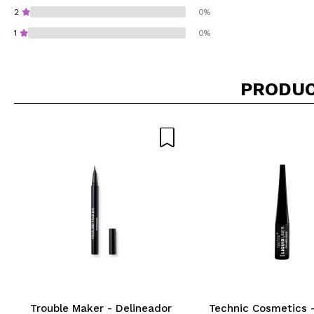
2
0%
1
0%
PRODUC
¿Recomendarías su 
ENVI
Trouble Maker - Delineador
Technic Cosmetics 