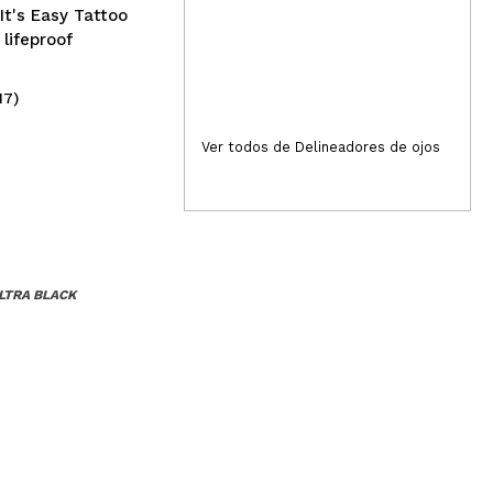
It's Easy Tattoo
 lifeproof
17)
(11)
2,49€
5,
Ver todos de Delineadores de ojos
LTRA BLACK