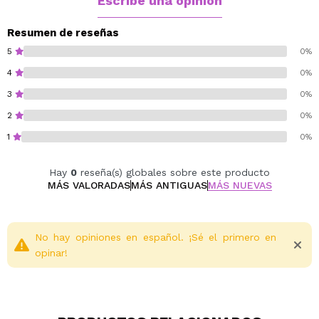
Escribe una opinión
clave del rostro con un acabado deslumbrante.
Un set imprescindible para quienes buscan un look
Resumen de reseñas
bronceado y luminoso allá donde vayan, en un formato
5
0%
cómodo, versátil y fácil de llevar en el neceser.
4
0%
3
0%
Paraben free.
Vegan.
2
0%
Cruelty free.
1
0%
Hay
0
reseña(s) globales sobre este producto
MÁS VALORADAS
MÁS ANTIGUAS
MÁS NUEVAS
No hay opiniones en español. ¡Sé el primero en
opinar!