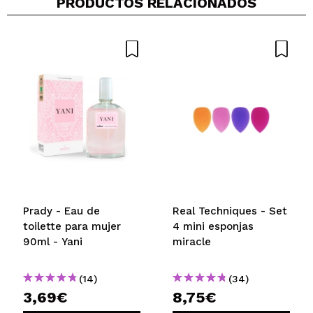
PRODUCTOS RELACIONADOS
Compartir un vídeo o una foto
Tu vídeo podría ser el primero. Imagínatelo...
¿Recomendarías su compra?
Si
No
5/5
ENVIAR
Prady - Eau de
Real Techniques - Set
toilette para mujer
4 mini esponjas
90ml - Yani
miracle
(14)
(34)
3,69€
8,75€