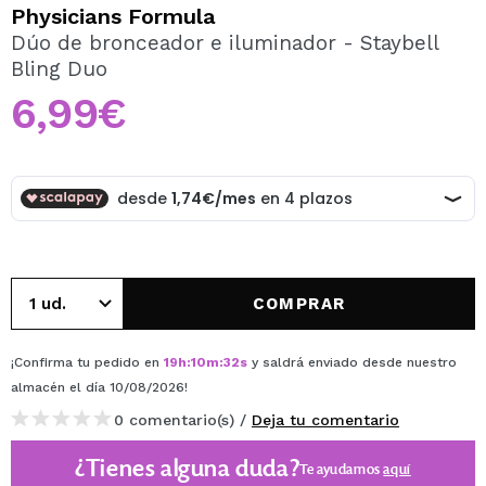
QUIERO REGISTRARME
Physicians Formula
Dúo de bronceador e iluminador - Staybell
Al crear una cuenta en Maquillalia.com podrás realizar
Bling Duo
tus compras rápidamente, revisar el estado de tus
pedidos y consultar tus operaciones anteriores.
6,99€
CREAR CUENTA
COMPRAR
¡Confirma tu pedido en
19
h
:
10
m
:
32
s
y saldrá enviado desde nuestro
almacén
el día 10/08/2026
!
0 comentario(s) /
Deja tu comentario
¿Tienes alguna duda?
Te ayudamos
aquí