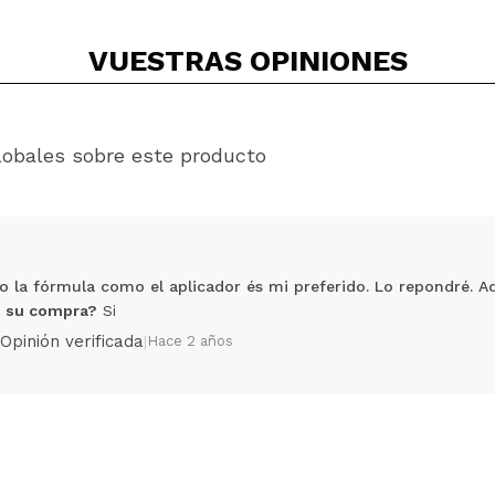
VUESTRAS
OPINIONES
lobales sobre este producto
o la fórmula como el aplicador és mi preferido. Lo repondré. 
 su compra?
Si
Opinión verificada
|
Hace 2 años
Compartir un vídeo o una foto