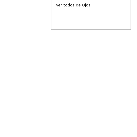
4,49€
4
Ver todos de Ojos