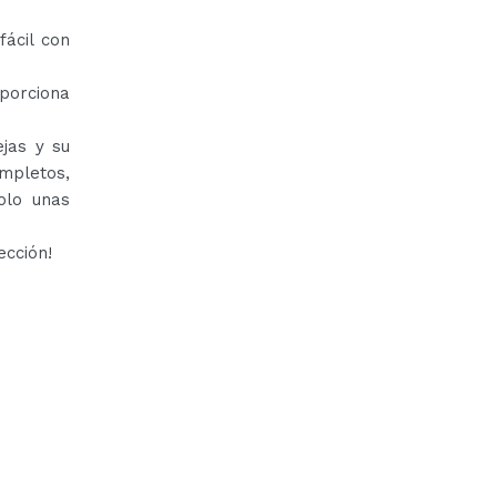
fácil con
oporciona
ejas y su
mpletos,
olo unas
ección!