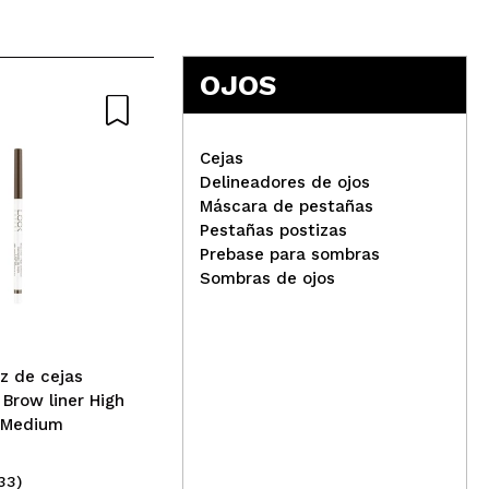
5
OJOS
Cejas
Delineadores de ojos
Máscara de pestañas
Pestañas postizas
Beter - Lápiz de cejas
Prebase para sombras
automático Brow liner High
Cat
Sombras de ojos
definition - Dark
cej
010
iz de cejas
Brow liner High
- Medium
33)
(44)