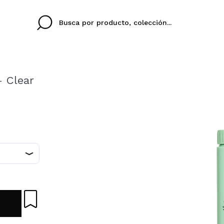
- Clear
Cristina
Antonia
Ines
No tengo cuenta aqu
U IDIOMA
ez que
Buena experiencia
Muy bien
Spedizi
QUIER
ESPAÑOL
ENGLISH
eriencia
imballa
ajería.
elegan
colori sc
Al crear una cuenta en
rápidamente, revisar e
anteriores.