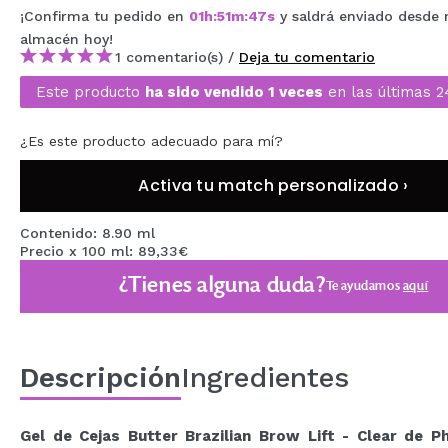
¡Confirma tu pedido en
01
h
:
51
m
:
46
s
y saldrá enviado desde 
MAQUIFARMA
almacén
hoy
!
KOREA ZONE
1 comentario(s) /
Deja tu comentario
Este producto
ha sido vendido 1 veces
en las últimas 2
TRAVEL SIZE
NATURE
¿Es este producto adecuado para mí?
Activa tu match personalizado ›
OFERTAS
Contenido: 8.90 ml
OUTLET
Precio x 100 ml: 89,33€
¿Tienes alguna duda?
¡HAN VUELTO!
Te ayudamos
aquí
PRÓXIMAMENTE
BLOG
Descripción
Ingredientes
Gel de Cejas Butter Brazilian Brow Lift - Clear de Ph