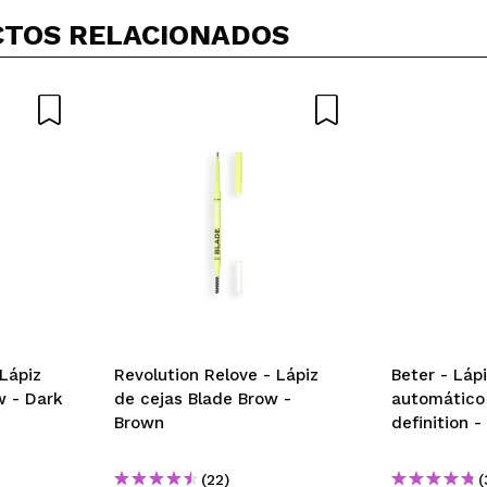
Tu vídeo podría ser el primero. Imagínatelo...
TOS RELACIONADOS
5/
compra?
Si
No
AR
 Lápiz
Revolution Relove - Lápiz
Beter - Láp
w - Dark
de cejas Blade Brow -
automático 
Brown
definition 
(22)
(