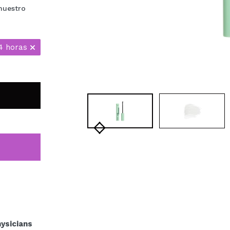
nuestro
4 horas
ysicians