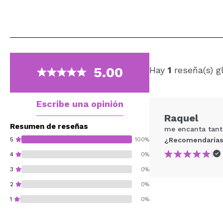
5.00
Hay
1
reseña(s) g
Escribe una opinión
Raquel
Resumen de reseñas
me encanta tant
5
100%
¿Recomendarías
|
4
0%
3
0%
2
0%
1
0%