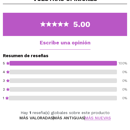
cespectacular.
Formulado con una poderosa mezcla de mantequilla de
monoi de Tahití exótica, mantequilla de Murumuru,
5.00
mantequilla de Cupuaçu y mantequilla de Tucuma.
Repleto de ácidos grasos esenciales y provitaminas
que suavizan, acondicionan e hidratan la piel, dejándola
Escribe una opinión
suave como la seda.
Resumen de reseñas
5
100%
4
0%
3
0%
2
0%
1
0%
Hay
1
reseña(s) globales sobre este producto
MÁS VALORADAS
MÁS ANTIGUAS
MÁS NUEVAS