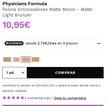
QUIERO REGISTRARME
Physicians Formula
Polvos bronceadores Matte Monoi - Matte
Al crear una cuenta en Maquillalia.com podrás realizar
Light Bronzer
tus compras rápidamente, revisar el estado de tus
pedidos y consultar tus operaciones anteriores.
10,95€
CREAR CUENTA
COMPRAR
¡Confirma tu pedido en
23
h
:
12
m
:
59
s
y saldrá enviado desde nuestro
almacén
mañana
!
1 comentario(s) /
Deja tu comentario