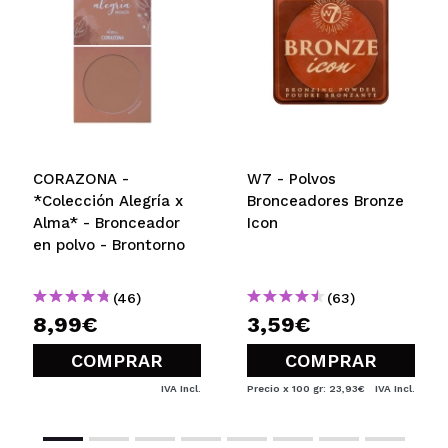
CORAZONA -
W7 - Polvos
*Colección Alegría x
Bronceadores Bronze
Alma* - Bronceador
Icon
en polvo - Brontorno
(46)
(63)
8,99€
3,59€
COMPRAR
COMPRAR
IVA Incl.
Precio x 100 gr: 23,93€
IVA Incl.