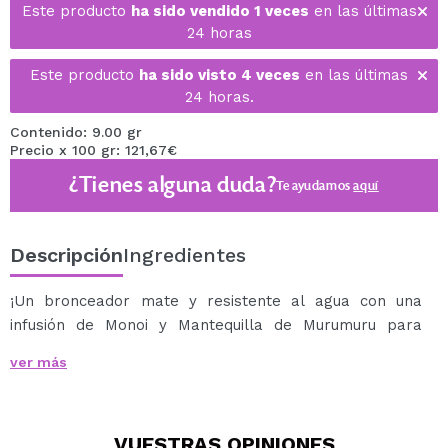
Este producto
ha sido vendido 1 veces
en las últimas
24 horas
Este producto
ha sido visto 4 veces
en las últimas
24 horas.
Contenido: 9.00 gr
Precio x 100 gr: 121,67€
¿Tienes alguna duda?
Te ayudamos
aquí
Descripción
Ingredientes
¡Un bronceador mate y resistente al agua con una
infusión de Monoi y Mantequilla de Murumuru para
darte un look bronceado con un aspecto mate de larga
ver más
duración.
Su textura increíblemente cremosa y suave combina
las mejores características de un bronceador en polvo
VUESTRAS
OPINIONES
y en crema para darte un acabado mate