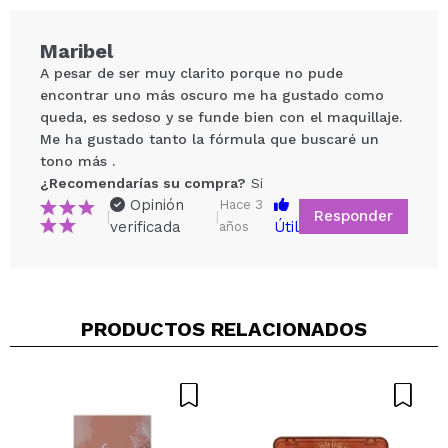
Maribel
A pesar de ser muy clarito porque no pude
encontrar uno más oscuro me ha gustado como
queda, es sedoso y se funde bien con el maquillaje.
Me ha gustado tanto la fórmula que buscaré un
tono más .
¿Recomendarías su compra?
Si
Opinión
Hace 3
Responder
|
|
verificada
Útil
años
Compartir un vídeo o una foto
Tu vídeo podría ser el primero. Imagínatelo...
¿Recomendarías su compra?
Si
No
PRODUCTOS RELACIONADOS
5/5
ENVIAR