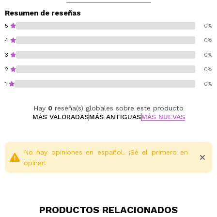
para esta fórmula bronceadora.
Resumen de reseñas
5
0%
4
0%
3
0%
2
0%
1
0%
Hay
0
reseña(s) globales sobre este producto
MÁS VALORADAS
MÁS ANTIGUAS
MÁS NUEVAS
No hay opiniones en español. ¡Sé el primero en
opinar!
PRODUCTOS RELACIONADOS