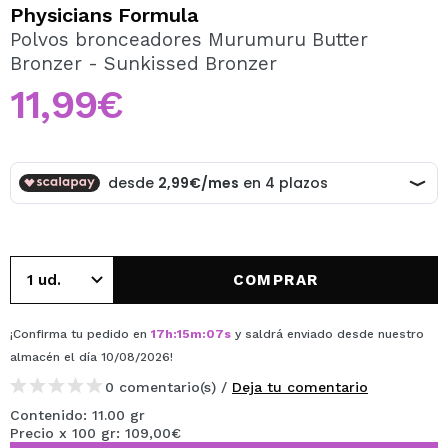
QUIERO REGISTRARME
Physicians Formula
Polvos bronceadores Murumuru Butter
Al crear una cuenta en Maquillalia.com podrás realizar
Bronzer - Sunkissed Bronzer
tus compras rápidamente, revisar el estado de tus
pedidos y consultar tus operaciones anteriores.
11,99€
CREAR CUENTA
COMPRAR
¡Confirma tu pedido en
17
h
:
15
m
:
07
s
y saldrá enviado desde nuestro
almacén
el día 10/08/2026
!
0 comentario(s) /
Deja tu comentario
Contenido: 11.00 gr
Precio x 100 gr: 109,00€