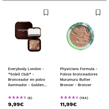
Compartir un vídeo o una foto
Tu vídeo podría ser el primero. Imagínatelo...
¿Recomendarías su compra?
Si
No
5/5
ENVIAR
Everybody London -
Physicians Formula -
*Soleil Club* -
Polvos bronceadores
Bronceador en polvo
Murumuru Butter
iluminador - Golden
Bronzer - Bronzer
Hour
(8)
(184)
9,99€
11,99€