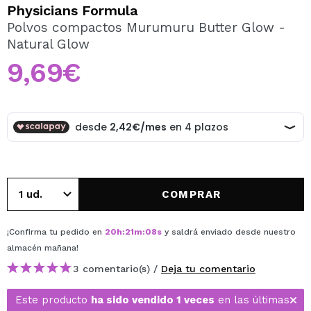
QUIERO REGISTRARME
Physicians Formula
Polvos compactos Murumuru Butter Glow -
Al crear una cuenta en Maquillalia.com podrás realizar
Natural Glow
tus compras rápidamente, revisar el estado de tus
pedidos y consultar tus operaciones anteriores.
9,69€
CREAR CUENTA
COMPRAR
¡Confirma tu pedido en
20
h
:
21
m
:
08
s
y saldrá enviado desde nuestro
almacén
mañana
!
3 comentario(s) /
Deja tu comentario
Este producto
ha sido vendido 1 veces
en las últimas