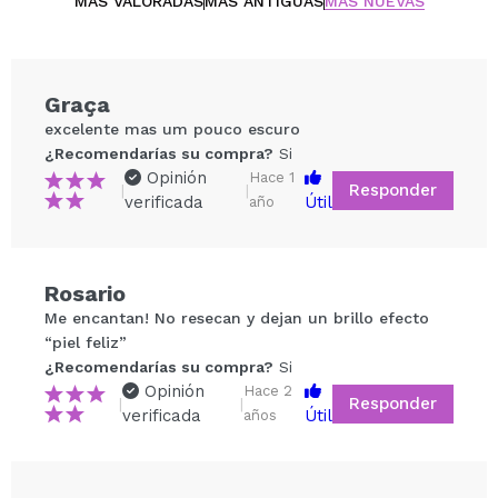
Talc Free.
MÁS VALORADAS
MÁS ANTIGUAS
MÁS NUEVAS
Gluten Free.
Cruelty Free.
Graça
excelente mas um pouco escuro
¿Recomendarías su compra?
Si
Opinión
Hace 1
Responder
|
|
verificada
Útil
año
Rosario
Compartir un vídeo o una foto
Me encantan! No resecan y dejan un brillo efecto
Tu vídeo podría ser el primero. Imagínatelo...
“piel feliz”
¿Recomendarías su compra?
Si
Opinión
Hace 2
Responder
|
|
¿Recomendarías su compra?
Si
No
verificada
Útil
años
5/5
ENVIAR