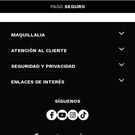
PAGO
SEGURO
MAQUILLALIA
Sobre nosotros
ATENCIÓN AL CLIENTE
Empleo
Envíos y devoluciones
SEGURIDAD Y PRIVACIDAD
Tarjetas de Regalo
Desistimiento / Devoluciones
Terminos y condiciones de uso
ENLACES DE INTERÉS
Formas de pago
Pólitica de Privacidad
Contacto
Descuento Estudiantes
Política de cookies
SÍGUENOS
Resolución de litigios en línea (ODR)