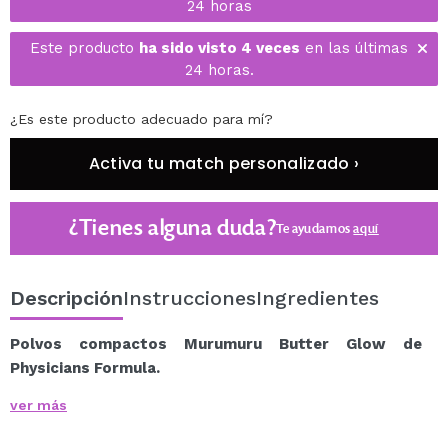
24 horas
Este producto
ha sido visto 4 veces
en las últimas
24 horas.
¿Es este producto adecuado para mí?
Activa tu match personalizado ›
¿Tienes alguna duda?
Te ayudamos
aquí
Descripción
Instrucciones
Ingredientes
Polvos compactos Murumuru Butter Glow de
Physicians Formula.
Consigue un resplandor natural e iluminador desde el
ver más
interior mientras fijas tu maquillaje con la ayuda de
estos polvos compactos de larga duración, multiusos y