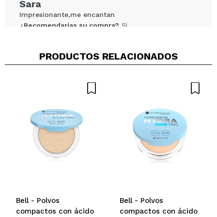
Sara
Impresionante,me encantan
¿Recomendarías su compra?
Si
Opinión
Hace 2
Responder
|
|
verificada
Útil
años
PRODUCTOS RELACIONADOS
Bell - Polvos
Bell - Polvos
compactos con ácido
compactos con ácido