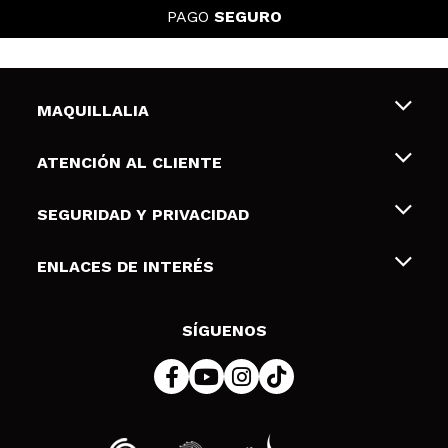
PAGO
SEGURO
MAQUILLALIA
Sobre nosotros
ATENCIÓN AL CLIENTE
Empleo
Envíos y devoluciones
SEGURIDAD Y PRIVACIDAD
Tarjetas de Regalo
Desistimiento / Devoluciones
Terminos y condiciones de uso
ENLACES DE INTERÉS
Formas de pago
Pólitica de Privacidad
Contacto
Descuento Estudiantes
Política de cookies
SÍGUENOS
Resolución de litigios en línea (ODR)