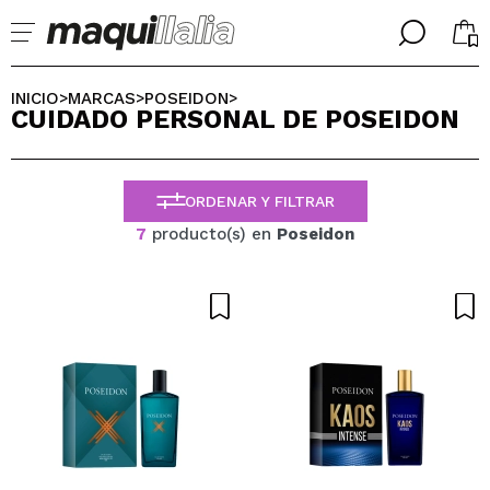
╳
╳
SELECCIONA TU IDIOMA
INICIO
MARCAS
POSEIDON
>
>
>
CUIDADO PERSONAL DE POSEIDON
Ya soy #maquilover, tengo cuenta
BIENVENIDX!
ESPAÑOL
ENGLISH
ORDENAR Y FILTRAR
FRANCES
ALEMAN
7
producto(s) en
Poseidon
ITALIANO
PORTUGUESE
¿Olvidaste la contraseña?
No tengo cuenta aquí