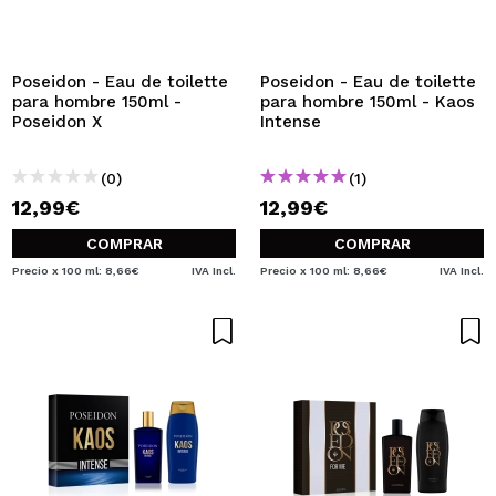
QUIERO REGISTRARME
Al crear una cuenta en Maquillalia.com podrás realizar
tus compras rápidamente, revisar el estado de tus
Poseidon - Eau de toilette
Poseidon - Eau de toilette
pedidos y consultar tus operaciones anteriores.
para hombre 150ml -
para hombre 150ml - Kaos
Poseidon X
Intense
CREAR CUENTA
(0)
(1)
12,99€
12,99€
COMPRAR
COMPRAR
Precio x 100 ml: 8,66€
IVA Incl.
Precio x 100 ml: 8,66€
IVA Incl.