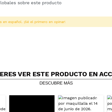
globales sobre este producto
s en español. ¡Sé el primero en opinar!
ERES VER ESTE PRODUCTO EN AC
Compartir un vídeo o una foto
Tu vídeo podría ser el primero. Imagínatelo...
DESCUBRE MÁS
5/
compra?
Si
No
AR