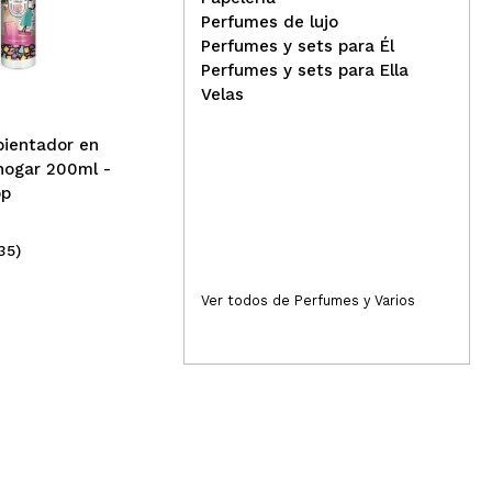
The Fruit Company -
Perfumes de lujo
Ambientador para coche -
The
Perfumes y sets para Él
Cereza
Amb
Perfumes y sets para Ella
Sor
Velas
bientador en
hogar 200ml -
op
35)
(10)
2,19€
2,
Ver todos de Perfumes y Varios