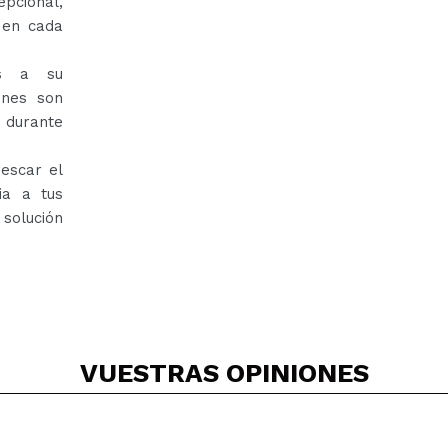
pcional,
 en cada
as a su
ones son
 durante
escar el
ia a tus
solución
VUESTRAS
OPINIONES