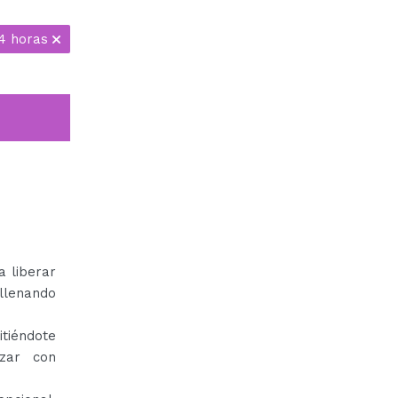
4 horas
a liberar
 llenando
tiéndote
izar con