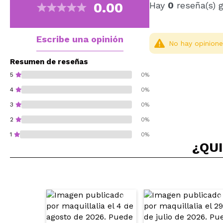
0.00
Hay
0
reseña(s) 
Escribe una opinión
No hay opinione
Resumen de reseñas
5
0%
4
0%
3
0%
2
0%
1
0%
¿QUI
¿Recomendarías su 
ENVI