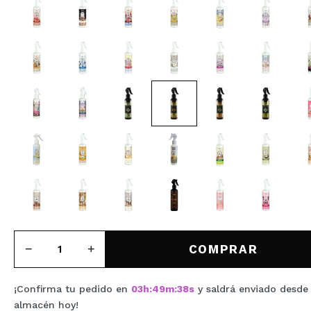
MAQUIFARMA
KOREA ZONE
TRAVEL SIZE
NATURE
OFERTAS
OUTLET
¡HAN VUELTO!
PRÓXIMAMENTE
COMPRAR
BLOG
¡Confirma tu pedido en
03
h
:
49
m
:
37
s
y saldrá enviado desde
almacén
hoy
!