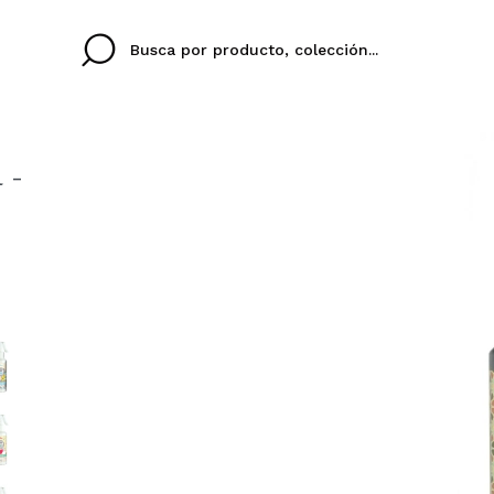
 -
Cristina
Antonia
Ines
No tengo cuenta aqu
U IDIOMA
ez que
Buena experiencia
Muy bien
Spedizi
QUIER
ESPAÑOL
ENGLISH
eriencia
imballa
ajería.
elegan
colori sc
Al crear una cuenta en
rápidamente, revisar e
anteriores.