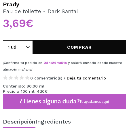
QUIERO REGISTRARME
Prady
Eau de toilette - Dark Santal
Al crear una cuenta en Maquillalia.com podrás realizar
tus compras rápidamente, revisar el estado de tus
3,69€
pedidos y consultar tus operaciones anteriores.
CREAR CUENTA
COMPRAR
¡Confirma tu pedido en
08
h
:
26
m
:
51
s
y saldrá enviado desde nuestro
almacén
mañana
!
0 comentario(s) /
Deja tu comentario
Contenido: 90.00 ml
Precio x 100 ml: 4,10€
¿Tienes alguna duda?
Te ayudamos
aquí
Descripción
Ingredientes