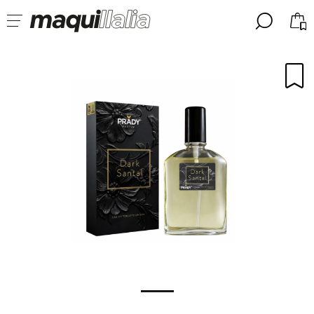
╳
╳
SELECCIONA TU IDIOMA
Ya soy #maquilover, tengo cuenta
BIENVENIDX!
ESPAÑOL
ENGLISH
FRANCES
ALEMAN
ITALIANO
PORTUGUESE
¿Olvidaste la contraseña?
No tengo cuenta aquí