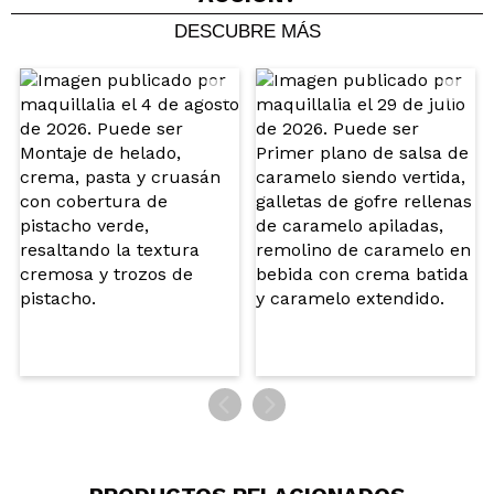
DESCUBRE MÁS
Compartir un vídeo o una foto
Tu vídeo podría ser el primero. Imagínatelo...
¿Recomendarías su compra?
Si
No
5/5
ENVIAR