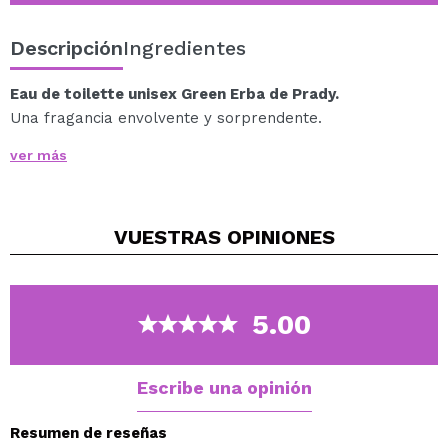
Descripción
Ingredientes
Eau de toilette unisex Green Erba de Prady.
Una fragancia envolvente y sorprendente.
Familia olfativa oriental.
ver más
Notas de salida: Naranja Siciliana, Bergamota de
calabria y limón siciliano (lima siciliana).
Notas de corazón: Frutas.
VUESTRAS
OPINIONES
Notas de fondo: Almizcle blanco, vainilla de
Madagascar y ámbar.
5.00
Escribe una opinión
Resumen de reseñas