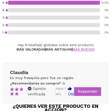
5
100%
4
0%
3
0%
2
0%
1
0%
Hay
1
reseña(s) globales sobre este producto
MÁS VALORADAS
MÁS ANTIGUAS
MÁS NUEVAS
Claudia
Es muy fresquita pero fue un regalo.
¿Recomendarías su compra?
Si
Opinión
Hace 1
Responder
|
|
verificada
Útil
año
¿QUIERES VER ESTE PRODUCTO EN
ACCIÓN?