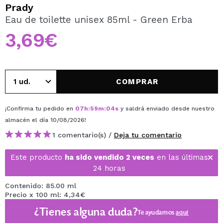
QUIERO REGISTRARME
Prady
Eau de toilette unisex 85ml - Green Erba
Al crear una cuenta en Maquillalia.com podrás realizar
tus compras rápidamente, revisar el estado de tus
3,69€
pedidos y consultar tus operaciones anteriores.
CREAR CUENTA
COMPRAR
¡Confirma tu pedido en
07
h
:
59
m
:
04
s
y saldrá enviado desde nuestro
almacén
el día 10/08/2026
!
1 comentario(s) /
Deja tu comentario
Este producto
ha sido vendido 2 veces
en las últimas
24 horas
Contenido: 85.00 ml
Precio x 100 ml: 4,34€
¿Tienes alguna duda?
Te ayudamos
aquí