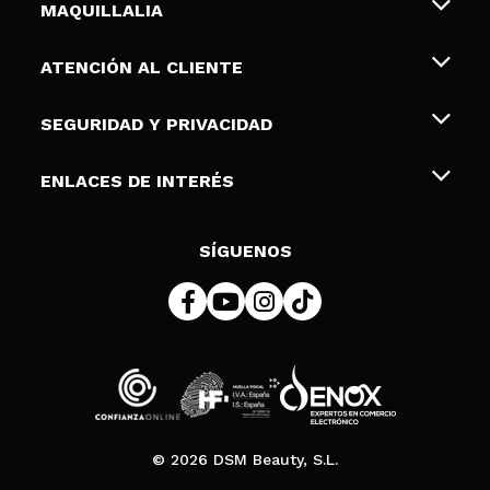
MAQUILLALIA
Sobre nosotros
ATENCIÓN AL CLIENTE
Empleo
Envíos y devoluciones
SEGURIDAD Y PRIVACIDAD
Tarjetas de Regalo
Desistimiento / Devoluciones
Terminos y condiciones de uso
ENLACES DE INTERÉS
Formas de pago
Pólitica de Privacidad
Contacto
Descuento Estudiantes
Política de cookies
SÍGUENOS
Resolución de litigios en línea (ODR)
© 2026 DSM Beauty, S.L.