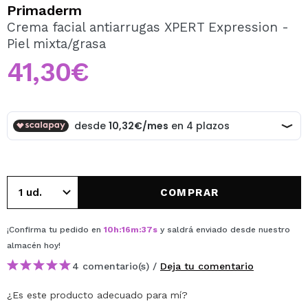
QUIERO REGISTRARME
Primaderm
Crema facial antiarrugas XPERT Expression -
Al crear una cuenta en Maquillalia.com podrás realizar
Piel mixta/grasa
tus compras rápidamente, revisar el estado de tus
pedidos y consultar tus operaciones anteriores.
41,30€
CREAR CUENTA
COMPRAR
¡Confirma tu pedido en
10
h
:
16
m
:
37
s
y saldrá enviado desde nuestro
almacén
hoy
!
4 comentario(s) /
Deja tu comentario
¿Es este producto adecuado para mí?