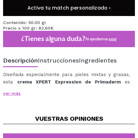
Activa tu match personalizado ›
Contenido: 50.00 gr
Precio x 100 gr: 82,60€
¿Tienes alguna duda?
Te ayudamos
aquí
Descripción
Instrucciones
Ingredientes
Diseñada especialmente para pieles mixtas y grasas,
esta
crema XPERT Expression de Primaderm
es
antiedad de rápida absorción actúa de forma eficaz
ver más
para suavizar arrugas y líneas de expresión, ofreciendo
un acabado ligero y confortable sin sensación grasa.
Fórmula de alta eficacia con efecto botox-like:
VUESTRAS
OPINIONES
15% de péptidos: combinación de Acetyl
Hexapeptide-8 y Munapsys™, dos activos
reconocidos por su capacidad para relajar las