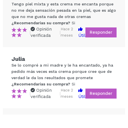
Tengo piel mixta y esta crema me encanta porque
no me deja sensación pesada en la piel, que es algo
que no me gusta nada de otras cremas
¿Recomendarías su compra?
Si
Opinión
Hace 2
Responder
|
|
verificada
Útil
meses
Compartir un vídeo o una foto
Julia
Tu vídeo podría ser el primero. Imagínatelo...
Se lo compré a mi madre y le ha encantado, ya ha
pedido más veces esta crema porque cree que de
¿Recomendarías su compra?
Si
No
verdad le da los resultados que promete
5/5
¿Recomendarías su compra?
Si
Opinión
Hace 2
Responder
|
|
verificada
Útil
ENVIAR
meses
Ana
Me encanta esta crema, para mi piel de 50 años va