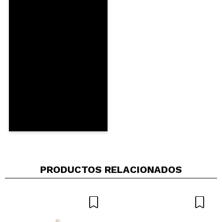
Compartir un vídeo o una foto
Tu vídeo podría ser el primero. Imagínatelo...
¿Recomendarías su compra?
Si
No
5/5
ENVIAR
PRODUCTOS RELACIONADOS