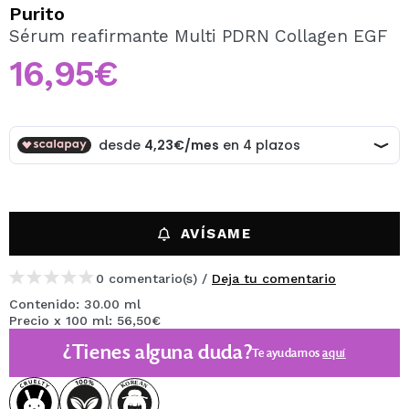
QUIERO REGISTRARME
Purito
Sérum reafirmante Multi PDRN Collagen EGF
Al crear una cuenta en Maquillalia.com podrás realizar
tus compras rápidamente, revisar el estado de tus
16,95€
pedidos y consultar tus operaciones anteriores.
CREAR CUENTA
AVÍSAME
0 comentario(s) /
Deja tu comentario
Contenido: 30.00 ml
Precio x 100 ml: 56,50€
¿Tienes alguna duda?
Te ayudamos
aquí