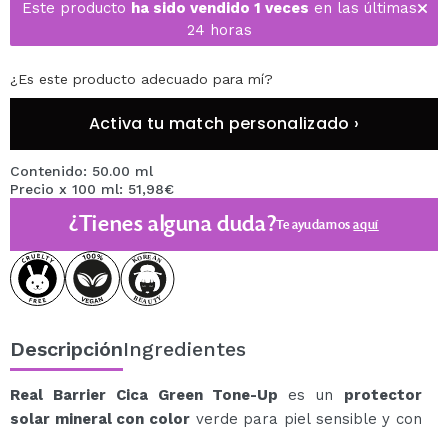
Este producto
ha sido vendido 1 veces
en las últimas
24 horas
¿Es este producto adecuado para mí?
Activa tu match personalizado ›
Contenido: 50.00 ml
Precio x 100 ml: 51,98€
¿Tienes alguna duda?
Te ayudamos
aquí
Descripción
Ingredientes
Real Barrier Cica Green Tone-Up
es un
protector
solar mineral con color
verde para piel sensible y con
rojeces.