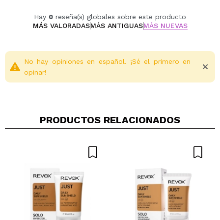
+ Centella Asiática para calmar y reforzar la
barrera cutánea
Hay
0
reseña(s) globales sobre este producto
Centella Asiática: potente activo calmante que
MÁS VALORADAS
MÁS ANTIGUAS
MÁS NUEVAS
reduce visiblemente la inflamación y la irritación
Vegan.
No hay opiniones en español. ¡Sé el primero en
Cruelty free.
opinar!
PRODUCTOS RELACIONADOS
Compartir un vídeo o una foto
Tu vídeo podría ser el primero. Imagínatelo...
¿Recomendarías su compra?
Si
No
5/5