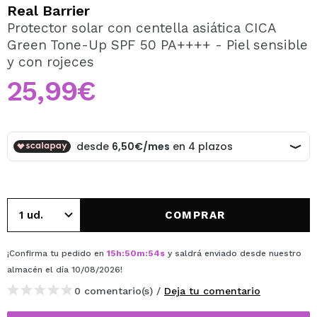
QUIERO REGISTRARME
Real Barrier
Protector solar con centella asiática CICA
Al crear una cuenta en Maquillalia.com podrás realizar
Green Tone-Up SPF 50 PA++++ - Piel sensible
tus compras rápidamente, revisar el estado de tus
pedidos y consultar tus operaciones anteriores.
y con rojeces
25,99€
CREAR CUENTA
COMPRAR
¡Confirma tu pedido en
15
h
:
50
m
:
54
s
y saldrá enviado desde nuestro
almacén
el día 10/08/2026
!
0 comentario(s) /
Deja tu comentario