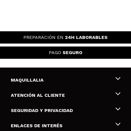
PREPARACIÓN EN
24H LABORABLES
PAGO
SEGURO
MAQUILLALIA
Sobre nosotros
ATENCIÓN AL CLIENTE
Empleo
Envíos y devoluciones
SEGURIDAD Y PRIVACIDAD
Tarjetas de Regalo
Desistimiento / Devoluciones
Terminos y condiciones de uso
ENLACES DE INTERÉS
Formas de pago