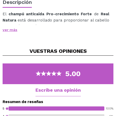
Descripción
El
champú anticaída Pro-crecimiento Forte
de
Real
Natura
está desarrollado para proporcionar al cabello
una acción anticaída eficaz.
ver más
Ayuda a prevenir y combatir la caída frecuente del
cabello, promoviendo más volumen y grosor del
cabello.
VUESTRAS
OPINIONES
Su fórmula está enriquecida con queratina, calcio y
bambú.
Indicado para cabello fino y sin volumen.
5.00
Escribe una opinión
Resumen de reseñas
5
100%