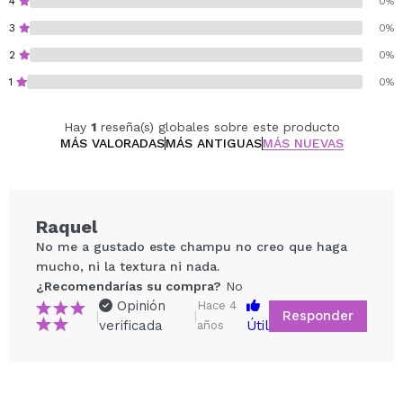
4
0%
3
0%
2
0%
1
0%
Hay
1
reseña(s) globales sobre este producto
MÁS VALORADAS
MÁS ANTIGUAS
MÁS NUEVAS
Raquel
No me a gustado este champu no creo que haga
mucho, ni la textura ni nada.
¿Recomendarías su compra?
No
Opinión
Hace 4
Responder
|
|
verificada
Útil
años
Compartir un vídeo o una foto