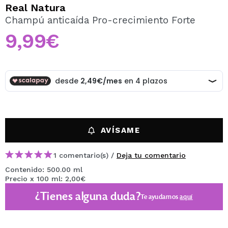
QUIERO REGISTRARME
Real Natura
Champú anticaída Pro-crecimiento Forte
Al crear una cuenta en Maquillalia.com podrás realizar
tus compras rápidamente, revisar el estado de tus
9,99€
pedidos y consultar tus operaciones anteriores.
CREAR CUENTA
AVÍSAME
1 comentario(s) /
Deja tu comentario
Contenido: 500.00 ml
Precio x 100 ml: 2,00€
¿Tienes alguna duda?
Te ayudamos
aquí