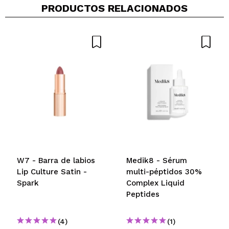
PRODUCTOS RELACIONADOS
Tu vídeo podría ser el primero. Imagínatelo...
¿Recomendarías su compra?
Si
No
5/5
ENVIAR
W7 - Barra de labios
Medik8 - Sérum
Lip Culture Satin -
multi-péptidos 30%
Spark
Complex Liquid
Peptides
(4)
(1)