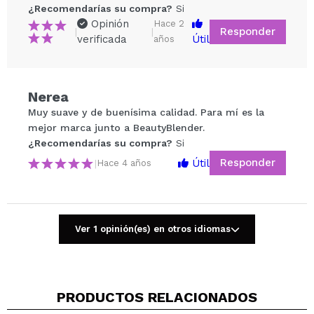
¿Recomendarías su compra?
Si
Opinión
Hace 2
Responder
|
|
verificada
Útil
años
Compartir un vídeo o una foto
Nerea
Tu vídeo podría ser el primero. Imagínatelo...
Muy suave y de buenísima calidad. Para mí es la
mejor marca junto a BeautyBlender.
¿Recomendarías su compra?
Si
No
¿Recomendarías su compra?
Si
5/5
Responder
Útil
|
Hace 4 años
ENVIAR
Ver 1 opinión(es) en otros idiomas
PRODUCTOS RELACIONADOS