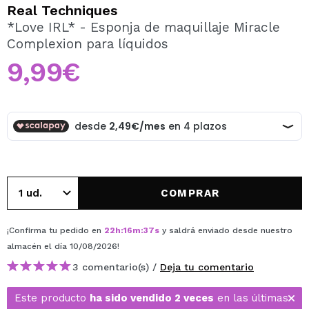
QUIERO REGISTRARME
Real Techniques
*Love IRL* - Esponja de maquillaje Miracle
Al crear una cuenta en Maquillalia.com podrás realizar
Complexion para líquidos
tus compras rápidamente, revisar el estado de tus
pedidos y consultar tus operaciones anteriores.
9,99€
CREAR CUENTA
COMPRAR
¡Confirma tu pedido en
22
h
:
16
m
:
37
s
y saldrá enviado desde nuestro
almacén
el día 10/08/2026
!
3 comentario(s) /
Deja tu comentario
Este producto
ha sido vendido 2 veces
en las últimas