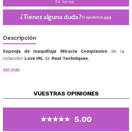
24 horas
¿Tienes alguna duda?
Te ayudamos
aquí
Descripción
Esponja de maquillaje
Miracle Complexion
de la
colección
Love IRL
de
Real Techniques
.
Perfecta para aplicar de manera uniforme productos
ver más
líquidos.
Puedes utilizarla para aplicar tu base de maquillaje o
BB cream.
VUESTRAS
OPINIONES
Cuenta con un borde plano, lados redondeados y punta
para lograr precisión en la aplicación de los productos,
y llegar a las zonas más difíciles de alcanzar.
Edición limitada.
5.00