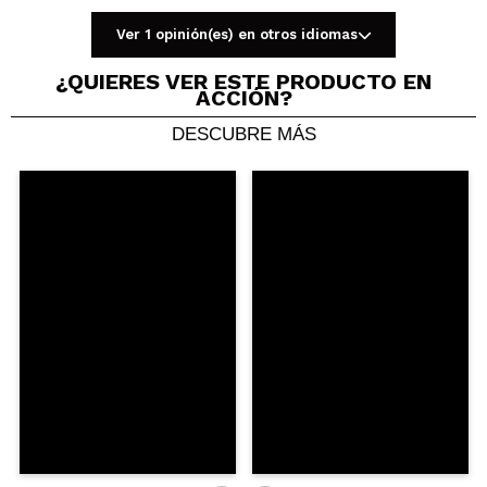
Ver 1 opinión(es) en otros idiomas
¿QUIERES VER ESTE PRODUCTO EN
ACCIÓN?
DESCUBRE MÁS
Compartir un vídeo o una foto
Tu vídeo podría ser el primero. Imagínatelo...
¿Recomendarías su compra?
Si
No
5/5
ENVIAR