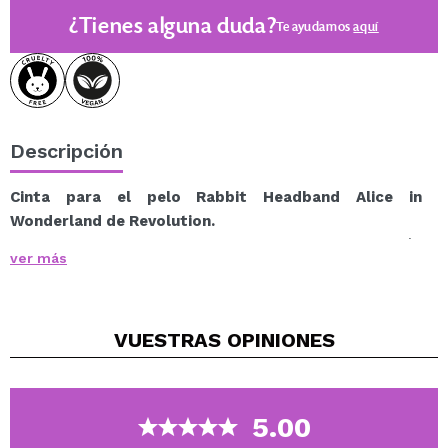
¿Tienes alguna duda?
Te ayudamos
aquí
Descripción
Cinta para el pelo Rabbit Headband Alice in
Wonderland de Revolution.
Haz que tu rutina de cuidado de la piel sea más
ver más
divertida y mágica con la cinta de pelo Rabbit
Headband, inspirada en el icónico Conejo Blanco de
Alicia en el País de las Maravillas.
VUESTRAS
OPINIONES
Esta adorable cinta está diseñada específicamente
para sujetar tu cabello mientras te aplicas tus
productos de skincare o maquillaje, manteniéndolo
lejos de tu rostro para mayor comodidad.
5.00
Hecha de materiales suaves y elásticos, esta cinta no