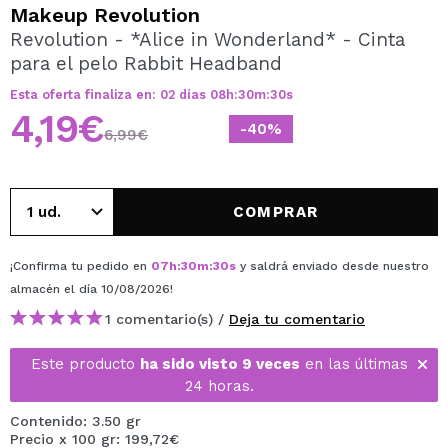
QUIERO REGISTRARME
Makeup Revolution
Revolution - *Alice in Wonderland* - Cinta
Al crear una cuenta en Maquillalia.com podrás realizar
para el pelo Rabbit Headband
tus compras rápidamente, revisar el estado de tus
pedidos y consultar tus operaciones anteriores.
Esta oferta finaliza en:
02
días
08
h
:
30
m
:
30
s
4,19€
-40%
6,99€
CREAR CUENTA
COMPRAR
¡Confirma tu pedido en
07
h
:
30
m
:
30
s
y saldrá enviado desde nuestro
almacén
el día 10/08/2026
!
1 comentario(s) /
Deja tu comentario
Este producto
ha sido visto 9 veces
en las últimas
24 horas.
Contenido: 3.50 gr
Precio x 100 gr: 199,72€