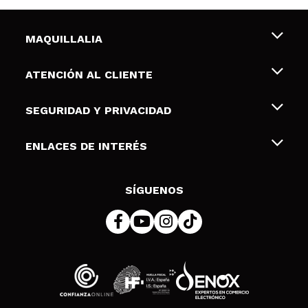
MAQUILLALIA
Sobre nosotros
ATENCIÓN AL CLIENTE
Empleo
Envíos y devoluciones
SEGURIDAD Y PRIVACIDAD
Tarjetas de Regalo
Desistimiento / Devoluciones
Terminos y condiciones de uso
ENLACES DE INTERÉS
Formas de pago
Pólitica de Privacidad
Contacto
Descuento Estudiantes
Política de cookies
SÍGUENOS
Resolución de litigios en línea (ODR)