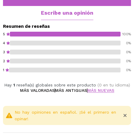
solo es funcional, sino también increíblemente cómoda
para usar durante tus rutinas de belleza.
Escribe una opinión
Cruelty free.
Resumen de reseñas
5
100%
4
0%
3
0%
2
0%
1
0%
Hay
1
reseña(s) globales sobre este producto
(0 en tu idioma)
MÁS VALORADAS
MÁS ANTIGUAS
MÁS NUEVAS
No hay opiniones en español. ¡Sé el primero en
opinar!