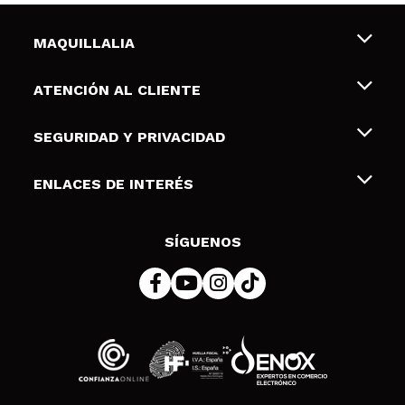
MAQUILLALIA
Sobre nosotros
ATENCIÓN AL CLIENTE
Empleo
Envíos y devoluciones
SEGURIDAD Y PRIVACIDAD
Tarjetas de Regalo
Desistimiento / Devoluciones
Terminos y condiciones de uso
ENLACES DE INTERÉS
Formas de pago
Pólitica de Privacidad
Contacto
Descuento Estudiantes
Política de cookies
SÍGUENOS
Resolución de litigios en línea (ODR)