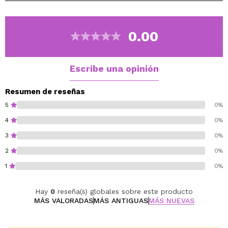
añaden un toque divertido y atrevido, perfecto para
destacar durante la temporada de Halloween.
El rojo es una tendencia clave para 2024,
0.00
especialmente durante Halloween, y estas pestañas te
permitirán crear un look impactante y a la moda.
Escribe una opinión
Cruelty free.
Resumen de reseñas
5
0%
4
0%
3
0%
2
0%
1
0%
Hay
0
reseña(s) globales sobre este producto
MÁS VALORADAS
MÁS ANTIGUAS
MÁS NUEVAS