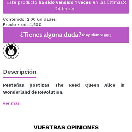
Este producto
ha sido vendido 1 veces
en las últimas
24 horas
Contenido: 2.00 unidades
Precio x ud: 4,50€
¿Tienes alguna duda?
Te ayudamos
aquí
Descripción
Pestañas postizas The Reed Queen Alice in
Wonderland de Revolution.
Eleva tu look de Halloween con las pestañas postizas
ver más
The Reed Queen, parte de la exclusiva colección
Revolution x Alice in Wonderland.
Inspiradas en el icónico personaje de la Reina Roja,
VUESTRAS
OPINIONES
estas pestañas cuentan con delicadas capas rojas que