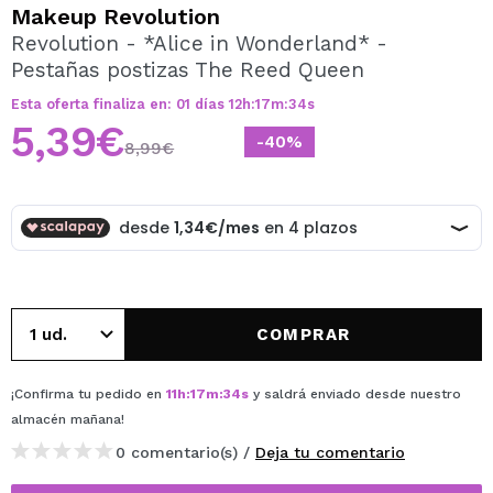
QUIERO REGISTRARME
Makeup Revolution
Revolution - *Alice in Wonderland* -
Al crear una cuenta en Maquillalia.com podrás realizar
Pestañas postizas The Reed Queen
tus compras rápidamente, revisar el estado de tus
pedidos y consultar tus operaciones anteriores.
Esta oferta finaliza en:
01
días
12
h
:
17
m
:
33
s
5,39€
-40%
8,99€
CREAR CUENTA
COMPRAR
¡Confirma tu pedido en
11
h
:
17
m
:
33
s
y saldrá enviado desde nuestro
almacén
mañana
!
0 comentario(s) /
Deja tu comentario