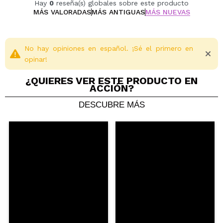
Hay
0
reseña(s) globales sobre este producto
MÁS VALORADAS
MÁS ANTIGUAS
MÁS NUEVAS
No hay opiniones en español. ¡Sé el primero en
opinar!
¿QUIERES VER ESTE PRODUCTO EN
ACCIÓN?
DESCUBRE MÁS
Compartir un vídeo o una foto
Tu vídeo podría ser el primero. Imagínatelo...
¿Recomendarías su compra?
Si
No
5/5