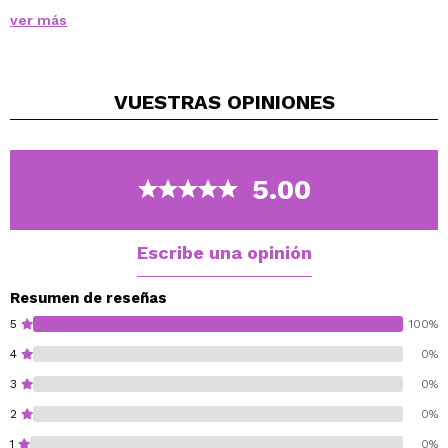
transpirar la piel.
ver más
Enriquecida con niacinamida, no contiene aceite y no
deja brillos.
Fórmula de larga duración, hasta 16 horas de uso.
VUESTRAS
OPINIONES
Fácil de aplicar y difuminar.
Cruelty free.
Vegan.
5.00
Escribe una opinión
Resumen de reseñas
5
100%
4
0%
3
0%
2
0%
1
0%