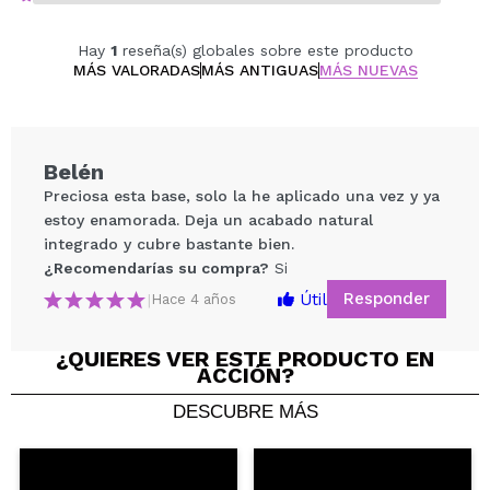
Hay
1
reseña(s) globales sobre este producto
MÁS VALORADAS
MÁS ANTIGUAS
MÁS NUEVAS
Belén
Preciosa esta base, solo la he aplicado una vez y ya
estoy enamorada. Deja un acabado natural
integrado y cubre bastante bien.
¿Recomendarías su compra?
Si
Responder
Útil
|
Hace 4 años
¿QUIERES VER ESTE PRODUCTO EN
ACCIÓN?
Compartir un vídeo o una foto
Tu vídeo podría ser el primero. Imagínatelo...
DESCUBRE MÁS
¿Recomendarías su compra?
Si
No