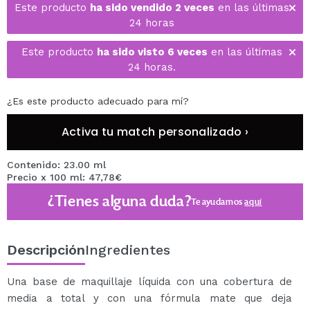
Este producto
ha sido vendido 2 veces
en las últimas
24 horas
Este producto
ha sido visto 6 veces
en las últimas
24 horas.
¿Es este producto adecuado para mí?
Activa tu match personalizado ›
Contenido: 23.00 ml
Precio x 100 ml: 47,78€
¿Tienes alguna duda?
Te ayudamos
aquí
Descripción
Ingredientes
Una base de maquillaje líquida con una cobertura de
media a total y con una fórmula mate que deja