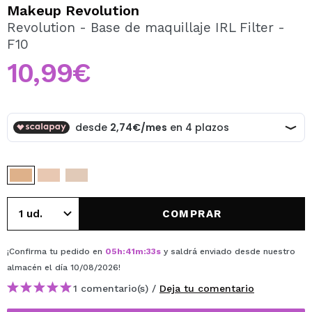
QUIERO REGISTRARME
Makeup Revolution
Revolution - Base de maquillaje IRL Filter -
Al crear una cuenta en Maquillalia.com podrás realizar
F10
tus compras rápidamente, revisar el estado de tus
pedidos y consultar tus operaciones anteriores.
10,99€
CREAR CUENTA
COMPRAR
¡Confirma tu pedido en
05
h
:
41
m
:
33
s
y saldrá enviado desde nuestro
almacén
el día 10/08/2026
!
1 comentario(s) /
Deja tu comentario