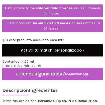
Este producto
ha sido vendido 3 veces
en las últimas
24 horas
Este producto
ha sido visto 9 veces
en las últimas
24 horas.
¿Es este producto adecuado para mí?
Activa tu match personalizado ›
Contenido: 4.50 ml
Precio x 100 ml: 133,11€
¿Tienes alguna duda?
Te ayudamos
aquí
Descripción
Ingredientes
Mima tus labios con
Ceramide Lip Swirl de Revolution.