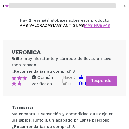
1
0%
Hay
2
reseña(s) globales sobre este producto
MÁS VALORADAS
MÁS ANTIGUAS
MÁS NUEVAS
VERONICA
Brillo muy hidratante y cómodo de llevar, un leve
tono rosado.
¿Recomendarías su compra?
Si
Opinión
Hace 3
Responder
|
|
verificada
Útil
años
Compartir un vídeo o una foto
Tamara
Tu vídeo podría ser el primero. Imagínatelo...
Me encanta la sensación y comodidad que deja en
los labios, junto a un acabado brillante precioso.
¿Recomendarías su compra?
Si