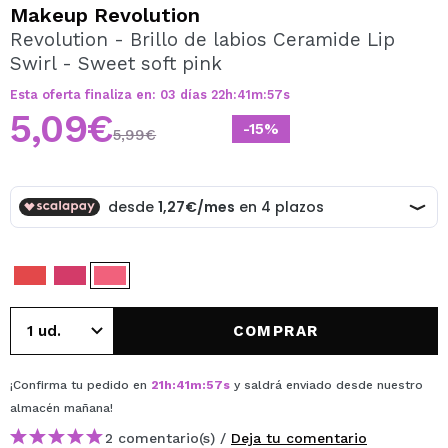
QUIERO REGISTRARME
Makeup Revolution
Revolution - Brillo de labios Ceramide Lip
Al crear una cuenta en Maquillalia.com podrás realizar
Swirl - Sweet soft pink
tus compras rápidamente, revisar el estado de tus
pedidos y consultar tus operaciones anteriores.
Esta oferta finaliza en:
03
días
22
h
:
41
m
:
57
s
5,09€
-15%
5,99€
CREAR CUENTA
COMPRAR
¡Confirma tu pedido en
21
h
:
41
m
:
57
s
y saldrá enviado desde nuestro
almacén
mañana
!
2 comentario(s) /
Deja tu comentario