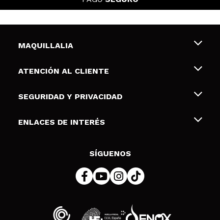
MAQUILLALIA
Sobre nosotros
ATENCIÓN AL CLIENTE
Empleo
Envíos y devoluciones
SEGURIDAD Y PRIVACIDAD
Tarjetas de Regalo
Desistimiento / Devoluciones
Terminos y condiciones de uso
ENLACES DE INTERÉS
Formas de pago
Pólitica de Privacidad
Contacto
Descuento Estudiantes
Política de cookies
SÍGUENOS
Resolución de litigios en línea (ODR)