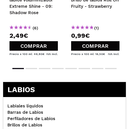
labios voluminizador
Brillo de labios Roll On
Extreme Shine - 09:
Fruity - Strawberry
Shadow Rose
(6)
(1)
2,49€
0,99€
COMPRAR
COMPRAR
Precio x 100 ml: 49,80€
IVA Incl.
Precio x 100 ml: 16,50€
IVA Incl.
LABIOS
Labiales líquidos
Barras de Labios
Perfiladores de Labios
Brillos de Labios