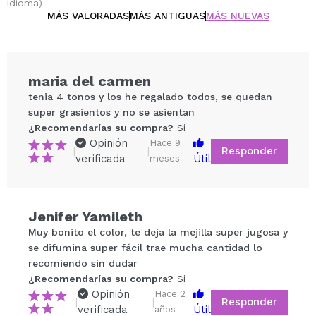
idioma)
MÁS VALORADAS
MÁS ANTIGUAS
MÁS NUEVAS
maria del carmen
tenia 4 tonos y los he regalado todos, se quedan
super grasientos y no se asientan
¿Recomendarías su compra?
Si
Opinión
Hace 9
Responder
|
|
verificada
Útil
meses
Compartir un vídeo o una foto
Jenifer Yamileth
Tu vídeo podría ser el primero. Imagínatelo...
Muy bonito el color, te deja la mejilla super jugosa y
se difumina super fácil trae mucha cantidad lo
recomiendo sin dudar
¿Recomendarías su compra?
Si
No
¿Recomendarías su compra?
Si
5/5
Opinión
Hace 2
Responder
|
|
verificada
Útil
años