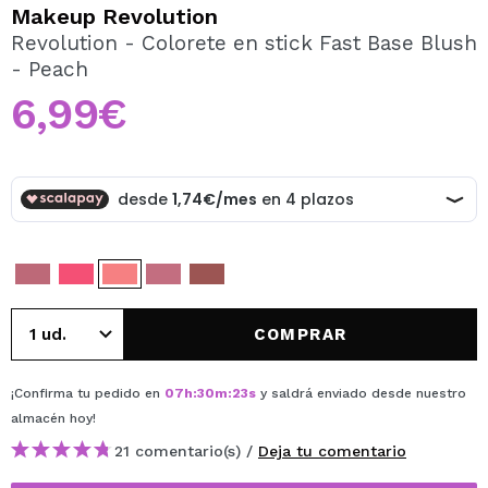
QUIERO REGISTRARME
Makeup Revolution
Revolution - Colorete en stick Fast Base Blush
Al crear una cuenta en Maquillalia.com podrás realizar
- Peach
tus compras rápidamente, revisar el estado de tus
pedidos y consultar tus operaciones anteriores.
6,99€
CREAR CUENTA
COMPRAR
¡Confirma tu pedido en
07
h
:
30
m
:
23
s
y saldrá enviado desde nuestro
almacén
hoy
!
21 comentario(s) /
Deja tu comentario