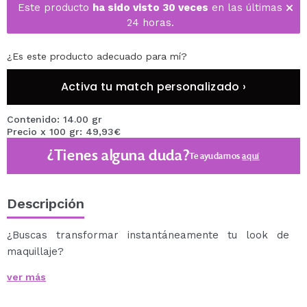
Este producto
ha sido visto 30 veces
en las últimas
24 horas.
¿Es este producto adecuado para mí?
Activa tu match personalizado ›
Contenido: 14.00 gr
Precio x 100 gr: 49,93€
¿Tienes alguna duda?
Te ayudamos
aquí
Descripción
¿Buscas transformar instantáneamente tu look de
maquillaje?
¡El
colorete en stick Fast Base Blush de
ver más
Revolution
dará un toque de color a tu piel!
Ideal para un acabado radiante, resplandeciente y