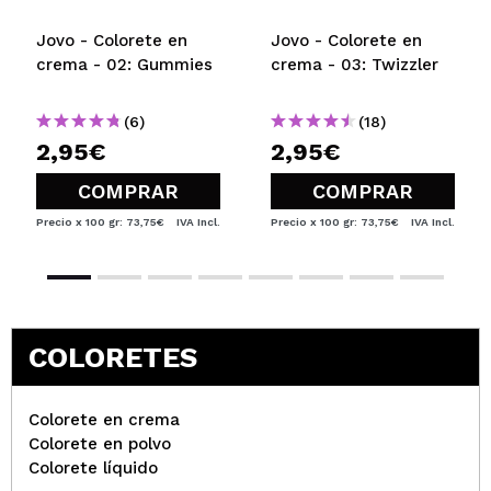
Maribel
Jovo - Colorete en
Jovo - Colorete en
Me gusta bastante para un producto de este precio.
crema - 02: Gummies
crema - 03: Twizzler
Se puede acentuar o bien llevarlo más suave. Estoy
bastante satisfecha.
(6)
(18)
¿Recomendarías su compra?
Si
2,95€
2,95€
Opinión
Hace 3
Responder
|
|
verificada
Útil
años
COMPRAR
COMPRAR
Precio x 100 gr: 73,75€
IVA Incl.
Precio x 100 gr: 73,75€
IVA Incl.
Cristina
Maravilloso, textura cremosa, no levanta la base, un
color naranja precioso y deja un acabado glow muy
bonito.
COLORETES
¿Recomendarías su compra?
Si
Opinión
Hace 3
Responder
|
|
verificada
Útil
años
Colorete en crema
Colorete en polvo
Colorete líquido