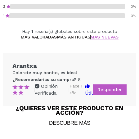
Suave, moldeable y ultra fácil de mezclar para un
2
0%
look impecable sin esfuerzo.
1
0%
Disponible en seis tonos versátiles:
Pinched Light Pink
Hay
1
reseña(s) globales sobre este producto
Berry Flush
MÁS VALORADAS
MÁS ANTIGUAS
MÁS NUEVAS
Sun-kissed Apricot
Sundown Spice
Peachy Pink
Arantxa
Rosey Cheeks
Colorete muy bonito, es ideal
¿Recomendarías su compra?
Si
Vegan.
Opinión
Hace 1
Cruelty free.
Responder
|
|
verificada
Útil
año
¿QUIERES VER ESTE PRODUCTO EN
ACCIÓN?
DESCUBRE MÁS
Compartir un vídeo o una foto
Tu vídeo podría ser el primero. Imagínatelo...