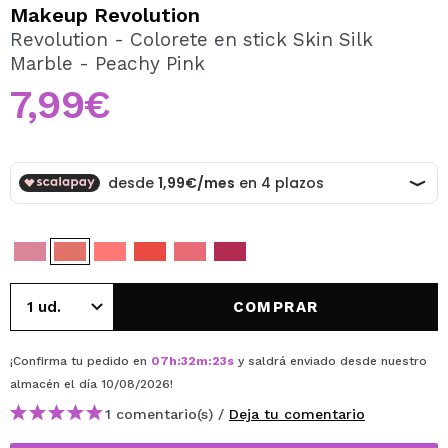
QUIERO REGISTRARME
Makeup Revolution
Revolution - Colorete en stick Skin Silk
Al crear una cuenta en Maquillalia.com podrás realizar
Marble - Peachy Pink
tus compras rápidamente, revisar el estado de tus
pedidos y consultar tus operaciones anteriores.
7,99€
CREAR CUENTA
COMPRAR
¡Confirma tu pedido en
07
h
:
32
m
:
23
s
y saldrá enviado desde nuestro
almacén
el día 10/08/2026
!
1 comentario(s) /
Deja tu comentario