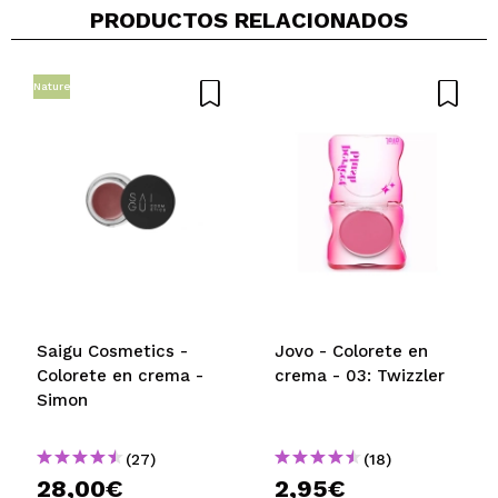
PRODUCTOS RELACIONADOS
¿Recomendarías su compra?
Si
No
5/5
Nature
ENVIAR
Saigu Cosmetics -
Jovo - Colorete en
Colorete en crema -
crema - 03: Twizzler
Simon
(27)
(18)
28,00€
2,95€