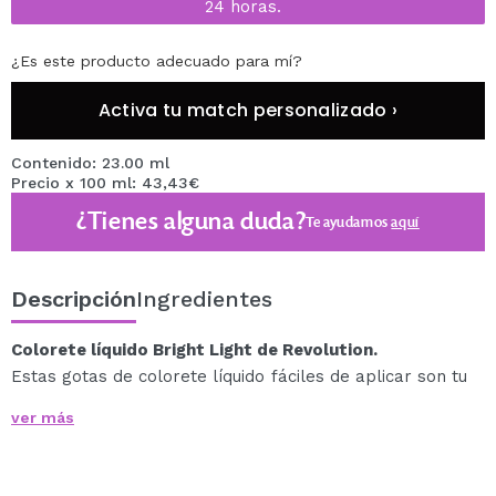
24 horas.
¿Es este producto adecuado para mí?
Activa tu match personalizado ›
Contenido: 23.00 ml
Precio x 100 ml: 43,43€
¿Tienes alguna duda?
Te ayudamos
aquí
Descripción
Ingredientes
Colorete líquido Bright Light de Revolution.
Estas gotas de colorete líquido fáciles de aplicar son tu
nuevo imprescindible para conseguir un rubor natural e
ver más
iluminado.
Formuladas con una infusión hidratante de escualeno,
ácido hialurónico y aceite de semilla de uva para