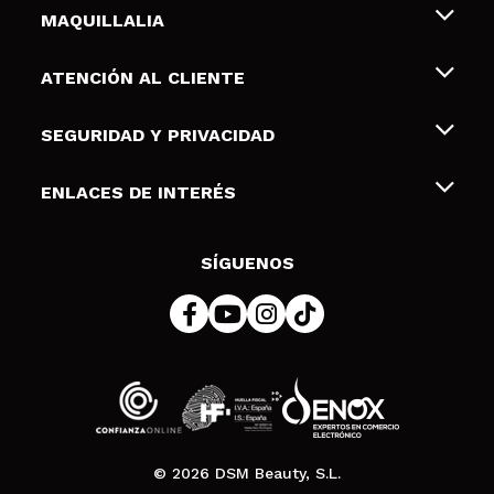
MAQUILLALIA
Sobre nosotros
ATENCIÓN AL CLIENTE
Empleo
Envíos y devoluciones
SEGURIDAD Y PRIVACIDAD
Tarjetas de Regalo
Desistimiento / Devoluciones
Terminos y condiciones de uso
ENLACES DE INTERÉS
Formas de pago
Pólitica de Privacidad
Contacto
Descuento Estudiantes
Política de cookies
SÍGUENOS
Resolución de litigios en línea (ODR)
© 2026 DSM Beauty, S.L.