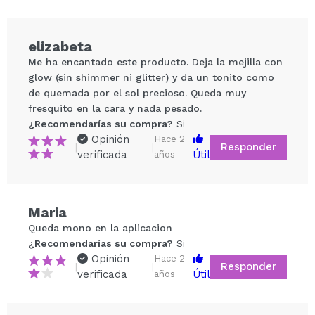
veraniego sin esfuerzo.
Por qué te encantará:
elizabeta
Fórmula iluminadora, ¡brillo sin purpurina!
Me ha encantado este producto. Deja la mejilla con
Color modulable
glow (sin shimmer ni glitter) y da un tonito como
Infusión hidratante de escualeno, ácido hialurónico
de quemada por el sol precioso. Queda muy
y aceite de semilla de uva.
fresquito en la cara y nada pesado.
Un tono universal para todos los tonos de piel que
¿Recomendarías su compra?
Si
proporciona un precioso rubor rosado-melocotón.
Opinión
Hace 2
Responder
|
|
Suaviza y calma la piel para un brillo besado por
verificada
Útil
años
el sol.
Compartir un vídeo o una foto
Adecuado para todos los tonos y tipos de piel.
Tu vídeo podría ser el primero. Imagínatelo...
Crea tu rutina con nuestros productos más
Maria
vendidos.
Queda mono en la aplicacion
¿Son buenas las gotas Revolution Blush? Vea lo que
¿Recomendarías su compra?
Si
No
¿Recomendarías su compra?
Si
dicen los clientes:
5/5
Opinión
Hace 2
Responder
El 91% está de acuerdo en que la piel se ve bronceada
|
|
verificada
Útil
años
al instante.
ENVIAR
El 89% opinó que la piel se ve iluminada al instante.