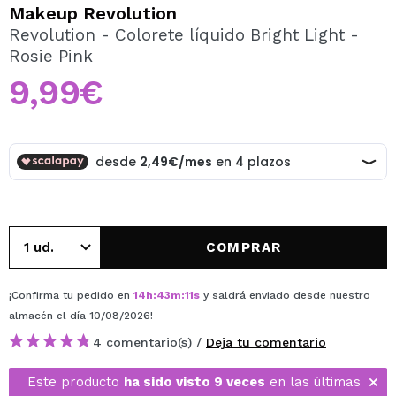
QUIERO REGISTRARME
Makeup Revolution
Revolution - Colorete líquido Bright Light -
Al crear una cuenta en Maquillalia.com podrás realizar
Rosie Pink
tus compras rápidamente, revisar el estado de tus
pedidos y consultar tus operaciones anteriores.
9,99€
CREAR CUENTA
COMPRAR
¡Confirma tu pedido en
14
h
:
43
m
:
10
s
y saldrá enviado desde nuestro
almacén
el día 10/08/2026
!
4 comentario(s) /
Deja tu comentario
Este producto
ha sido visto 9 veces
en las últimas