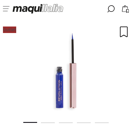
╳
╳
SELECCIONA TU IDIOMA
Outlet
Ya soy #maquilover, tengo cuenta
BIENVENIDX!
ESPAÑOL
ENGLISH
FRANCES
ALEMAN
ITALIANO
PORTUGUESE
¿Olvidaste la contraseña?
No tengo cuenta aquí