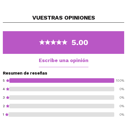
precisión gracias a su pincel ultrafino.
Logra alas afiladas con facilidad y disfruta de un
VUESTRAS
OPINIONES
pigmento intenso que destaca tu mirada.
Prepara tus ojos para conquistar cualquier look, ya que
estos delineadores son tu boleto para unos ojos listos
para la pasarela.
5.00
¡Experimenta el dominio absoluto sobre tu delineado
con
Revolution Super Flick Liners
!
Vegan.
Escribe una opinión
Cruelty free.
Resumen de reseñas
5
100%
4
0%
3
0%
2
0%
1
0%