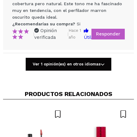
cobertura pero natural. Este tono me ha fascinado
muy en tendencia, con el perfilador marron
Vegan.
oscurito queda ideal.
Cruelty free.
¿Recomendarías su compra?
Si
Opinión
Hace 1
Responder
|
|
verificada
Útil
año
Compartir un vídeo o una foto
Tu vídeo podría ser el primero. Imagínatelo...
Ver 1 opinión(es) en otros idiomas
¿Recomendarías su compra?
Si
No
5/5
PRODUCTOS RELACIONADOS
ENVIAR