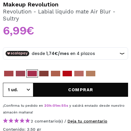
QUIERO REGISTRARME
Makeup Revolution
Revolution - Labial líquido mate Air Blur -
Al crear una cuenta en Maquillalia.com podrás realizar
Sultry
tus compras rápidamente, revisar el estado de tus
pedidos y consultar tus operaciones anteriores.
6,99€
CREAR CUENTA
COMPRAR
¡Confirma tu pedido en
20
h
:
01
m
:
55
s
y saldrá enviado desde nuestro
almacén
mañana
!
2 comentario(s) /
Deja tu comentario
Contenido: 3.50 gr