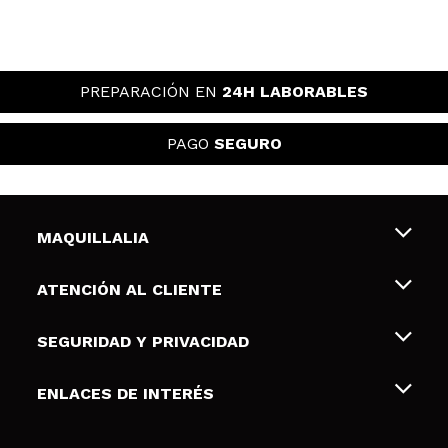
PREPARACIÓN EN
24H LABORABLES
PAGO
SEGURO
MAQUILLALIA
Sobre nosotros
ATENCIÓN AL CLIENTE
Empleo
Envíos y devoluciones
SEGURIDAD Y PRIVACIDAD
Tarjetas de Regalo
Desistimiento / Devoluciones
Terminos y condiciones de uso
ENLACES DE INTERÉS
Formas de pago
Pólitica de Privacidad
Contacto
Descuento Estudiantes
Política de cookies