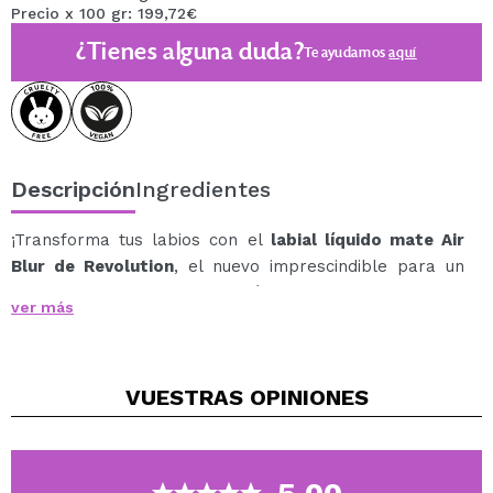
Precio x 100 gr: 199,72€
¿Tienes alguna duda?
Te ayudamos
aquí
Descripción
Ingredientes
¡Transforma tus labios con el
labial líquido mate Air
Blur de Revolution
, el nuevo imprescindible para un
acabado mate suave y ultra cómodo!
ver más
Diseñado para ofrecer una experiencia lujosa con cada
aplicación, combina una pigmentación intensa con
ingredientes nutritivos que cuidan tus labios.
VUESTRAS
OPINIONES
Características Destacadas:
Color Intenso y Pigmentado: Una fórmula rica que
proporciona un color vibrante en una sola pasada.
Textura Ligera y Aireada: Su fórmula batida