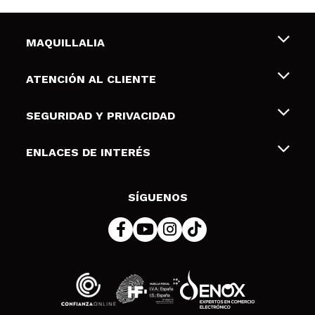
MAQUILLALIA
Sobre nosotros
ATENCIÓN AL CLIENTE
Empleo
Envíos y devoluciones
SEGURIDAD Y PRIVACIDAD
Tarjetas de Regalo
Desistimiento / Devoluciones
Terminos y condiciones de uso
ENLACES DE INTERÉS
Formas de pago
Pólitica de Privacidad
Contacto
Descuento Estudiantes
Política de cookies
SÍGUENOS
Resolución de litigios en línea (ODR)