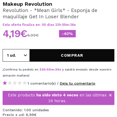
QUIERO REGISTRARME
Makeup Revolution
Revolution - *Mean Girls* - Esponja de
Al crear una cuenta en Maquillalia.com podrás realizar
maquillaje Get In Loser Blender
tus compras rápidamente, revisar el estado de tus
pedidos y consultar tus operaciones anteriores.
Esta oferta finaliza en:
00
días
23
h
:
55
m
:
26
s
4,19€
-40%
6,99€
CREAR CUENTA
COMPRAR
¡Confirma tu pedido en
22
h
:
55
m
:
26
s
y saldrá enviado desde nuestro
almacén
mañana
!
1 comentario(s) /
Deja tu comentario
Este producto
ha sido visto 4 veces
en las últimas
24 horas.
Contenido: 1.00 unidades
Precio x ud: 6,99€