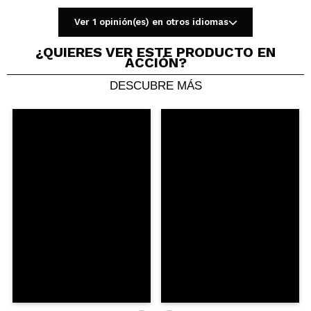
Ver 1 opinión(es) en otros idiomas
¿QUIERES VER ESTE PRODUCTO EN
ACCIÓN?
DESCUBRE MÁS
Compartir un vídeo o una foto
Tu vídeo podría ser el primero. Imagínatelo...
¿Recomendarías su compra?
Si
No
5/5
ENVIAR