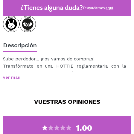
¿Tienes alguna duda?
Te ayudamos
aquí
Descripción
Sube perdedor... ¡nos vamos de compras!
Transfórmate en una HOTTIE reglamentaria con la
edición limitada de la colección 20 aniversario Mean
ver más
Girls x Revolution.
Es hora de ponerse un poco dramática... difumina hasta
conseguir un acabado impecable con la Get in Loser
VUESTRAS
OPINIONES
Blender.
Esta preciosa esponja rosa jaspeada tiene la punta
redondeada y el borde plano, por lo que es perfecta
para productos líquidos, en polvo o en crema, y su
1.00
textura súper suave hace que difuminar sea pan