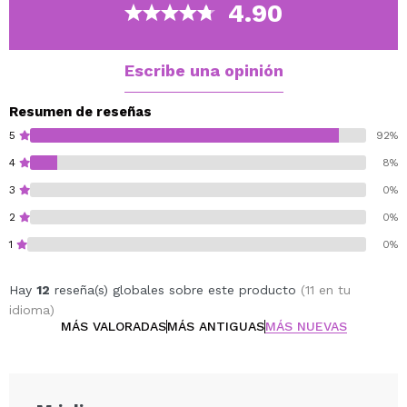
para realzar cualquier estilo, convirtiendo la paleta en
4.90
un básico en el kit de toda amante del maquillaje.
Cruelty-free.
Escribe una opinión
Vegan.
Resumen de reseñas
5
92%
4
8%
3
0%
2
0%
1
0%
Hay
12
reseña(s) globales sobre este producto
(11 en tu
idioma)
MÁS VALORADAS
MÁS ANTIGUAS
MÁS NUEVAS