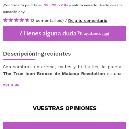
¡Confirma tu pedido en
05
h
:
28
m
:
08
s
y saldrá enviado desde nuestro
almacén
hoy
!
12 comentario(s) /
Deja tu comentario
¿Tienes alguna duda?
Te ayudamos
aquí
Descripción
Ingredientes
Con sombras en crema, mates y brillantes, la paleta
The True Icon Bronze de Makeup Revolution
es una
paleta de 12 tonos para satisfacer todas tus
ver más
necesidades.
Presentadas en un envase de oro rosa, las sombras se
componen de dos fórmulas en crema que pueden
VUESTRAS
OPINIONES
utilizarse como base para los polvos posteriores o
como delineador sobre ellos.
Sus tonos malva cálido y cacao tostado son perfectos