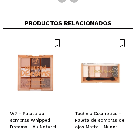
¿Recomendarías su compra?
Si
Opinión
Hace 1
Responder
|
|
verificada
Útil
año
PRODUCTOS RELACIONADOS
Maria
Gran pigmentación, fácil y colores preciosos
¿Recomendarías su compra?
Si
Opinión
Hace 1
Responder
|
|
verificada
Útil
año
andrea
de las mejores paletas que he probado nunca
¿Recomendarías su compra?
Si
W7 - Paleta de
Technic Cosmetics -
Opinión
Hace 1
Responder
|
|
sombras Whipped
Paleta de sombras de
verificada
Útil
año
Dreams - Au Naturel
ojos Matte - Nudes