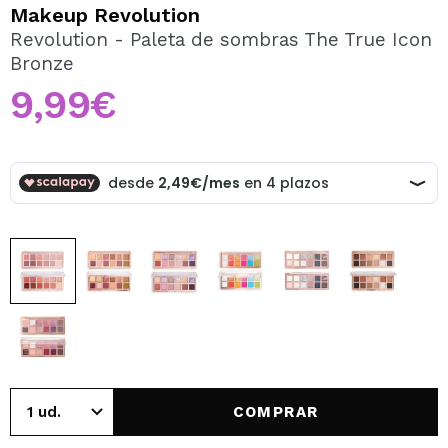
QUIERO REGISTRARME
Makeup Revolution
Revolution - Paleta de sombras The True Icon
Al crear una cuenta en Maquillalia.com podrás realizar
Bronze
tus compras rápidamente, revisar el estado de tus
pedidos y consultar tus operaciones anteriores.
9,99€
CREAR CUENTA
COMPRAR