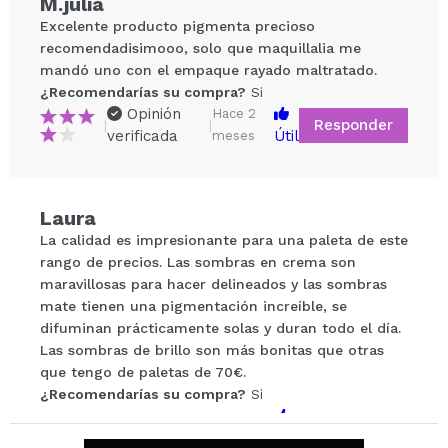
M.julia
Excelente producto pigmenta precioso
recomendadisimooo, solo que maquillalia me
mandó uno con el empaque rayado maltratado.
¿Recomendarías su compra?
Si
Opinión
Hace 2
Responder
|
|
verificada
Útil
meses
Compartir un vídeo o una foto
Laura
Tu vídeo podría ser el primero. Imagínatelo...
La calidad es impresionante para una paleta de este
rango de precios. Las sombras en crema son
¿Recomendarías su compra?
Si
No
maravillosas para hacer delineados y las sombras
5/5
mate tienen una pigmentación increíble, se
difuminan prácticamente solas y duran todo el día.
Las sombras de brillo son más bonitas que otras
ENVIAR
que tengo de paletas de 70€.
¿Recomendarías su compra?
Si
Opinión
Hace 6
Responder
Útil
|
|