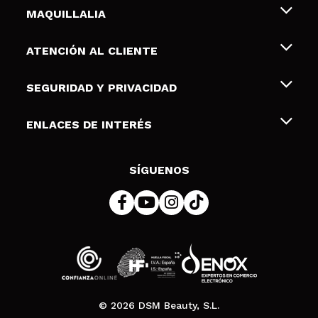
MAQUILLALIA
Sobre nosotros
ATENCIÓN AL CLIENTE
Empleo
Envíos y devoluciones
SEGURIDAD Y PRIVACIDAD
Tarjetas de Regalo
Desistimiento / Devoluciones
Terminos y condiciones de uso
ENLACES DE INTERÉS
Formas de pago
Pólitica de Privacidad
Contacto
Descuento Estudiantes
Política de cookies
SÍGUENOS
Resolución de litigios en línea (ODR)
© 2026 DSM Beauty, S.L.