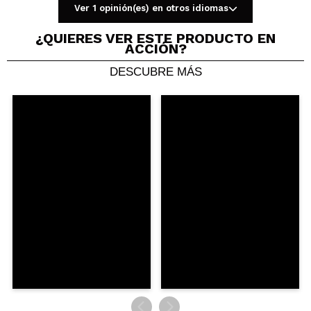
verificada
meses
(1)
Ver 1 opinión(es) en otros idiomas
¿QUIERES VER ESTE PRODUCTO EN
ACCIÓN?
Adriana
DESCUBRE MÁS
este tipo de paletas estan muy bien,son preciosas y
pigmentan de maravilla,esta creo que es un clon de
una de Patrick Ta,y las otras supongo que no..
¿Recomendarías su compra?
Si
Opinión
Hace 1
Responder
|
|
verificada
Útil
año
macarena
Me encantó!!!
Es un excelente clon. Las mate son muy suaves y
las sombras con destello son hermosas y duran
mucho.
Gracias Maquillalia por lanzar estas ofertas porque
la pude comprar rebajada.