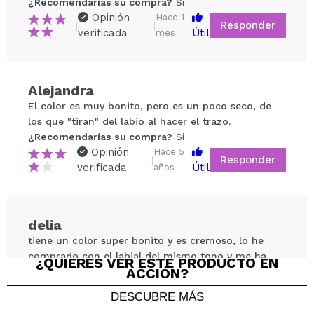
¿Recomendarías su compra?
Si
Opinión
Hace 1
Responder
|
|
verificada
Útil
mes
Alejandra
Compartir un vídeo o una foto
El color es muy bonito, pero es un poco seco, de
Tu vídeo podría ser el primero. Imagínatelo...
los que "tiran" del labio al hacer el trazo.
¿Recomendarías su compra?
Si
Opinión
Hace 5
Responder
|
|
¿Recomendarías su compra?
Si
No
verificada
Útil
años
5/5
ENVIAR
delia
tiene un color super bonito y es cremoso, lo he
comprado con el labial del mismo tono y me ha
¿QUIERES VER ESTE PRODUCTO EN
ACCIÓN?
sorprendido
¿Recomendarías su compra?
Si
DESCUBRE MÁS
Responder
Útil
|
Hace 6 años