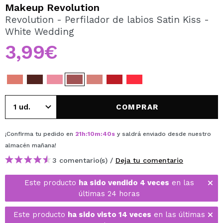
QUIERO REGISTRARME
Makeup Revolution
Revolution - Perfilador de labios Satin Kiss -
Al crear una cuenta en Maquillalia.com podrás realizar
White Wedding
tus compras rápidamente, revisar el estado de tus
pedidos y consultar tus operaciones anteriores.
3,99€
CREAR CUENTA
COMPRAR
¡Confirma tu pedido en
21
h
:
10
m
:
40
s
y saldrá enviado desde nuestro
almacén
mañana
!
3 comentario(s) /
Deja tu comentario
Este producto
ha sido vendido 4 veces
en las
últimas 24 horas
Este producto
ha sido visto 14 veces
en las últimas