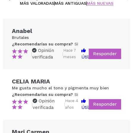
MÁS VALORADAS
MÁS ANTIGUAS
MÁS NUEVAS
Anabel
Brutales
¿Recomendarías su compra?
Si
Opinión
Hace 7
Responder
|
|
verificada
Útil
meses
CELIA MARIA
Compartir un vídeo o una foto
Me gusta mucho el tono y pigmenta muy bien
Tu vídeo podría ser el primero. Imagínatelo...
¿Recomendarías su compra?
Si
Opinión
Hace 4
Responder
|
|
verificada
Útil
años
¿Recomendarías su compra?
Si
No
5/5
Mari Carmen