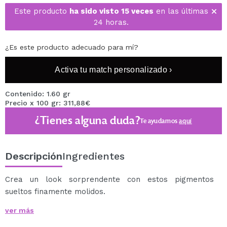
Este producto
ha sido visto 15 veces
en las últimas
24 horas.
¿Es este producto adecuado para mí?
Activa tu match personalizado ›
Contenido: 1.60 gr
Precio x 100 gr: 311,88€
¿Tienes alguna duda?
Te ayudamos
aquí
Descripción
Ingredientes
Crea un look sorprendente con estos pigmentos
sueltos finamente molidos.
Se pueden usar solos o combinados con otros
ver más
productos para lograr un brillo tenue o dar mayor