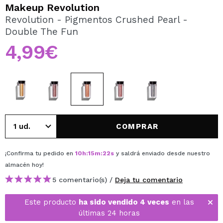
QUIERO REGISTRARME
Makeup Revolution
Revolution - Pigmentos Crushed Pearl -
Al crear una cuenta en Maquillalia.com podrás realizar
Double The Fun
tus compras rápidamente, revisar el estado de tus
pedidos y consultar tus operaciones anteriores.
4,99€
CREAR CUENTA
COMPRAR
¡Confirma tu pedido en
10
h
:
15
m
:
21
s
y saldrá enviado desde nuestro
almacén
hoy
!
5 comentario(s) /
Deja tu comentario
Este producto
ha sido vendido 4 veces
en las
últimas 24 horas