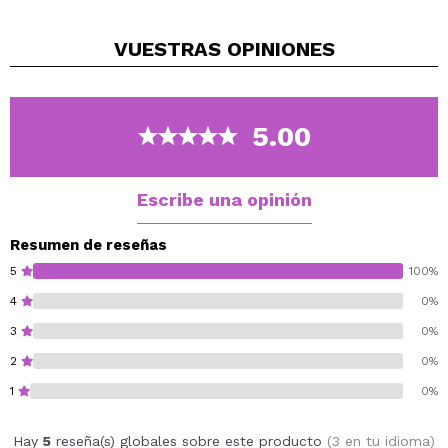
intensidad.
Aptos para ojos y rostro.
VUESTRAS
OPINIONES
Disponible en 15 tonos perlados.
Cruelty free and vegan.
5.00
Escribe una opinión
Resumen de reseñas
5
100%
4
0%
3
0%
2
0%
1
0%
Hay
5
reseña(s) globales sobre este producto
(3 en tu idioma)