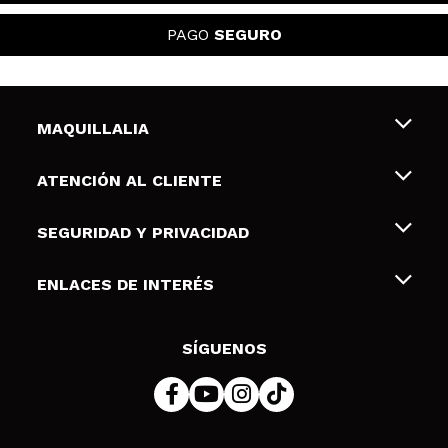
PAGO
SEGURO
MAQUILLALIA
Sobre nosotros
ATENCIÓN AL CLIENTE
Empleo
Envíos y devoluciones
SEGURIDAD Y PRIVACIDAD
Tarjetas de Regalo
Desistimiento / Devoluciones
Terminos y condiciones de uso
ENLACES DE INTERÉS
Formas de pago
Pólitica de Privacidad
Contacto
Descuento Estudiantes
Política de cookies
SÍGUENOS
Resolución de litigios en línea (ODR)