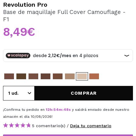
QUIERO REGISTRARME
Revolution Pro
Base de maquillaje Full Cover Camouflage -
Al crear una cuenta en Maquillalia.com podrás realizar
F1
tus compras rápidamente, revisar el estado de tus
pedidos y consultar tus operaciones anteriores.
8,49€
CREAR CUENTA
COMPRAR
¡Confirma tu pedido en
12
h
:
54
m
:
48
s
y saldrá enviado desde nuestro
almacén
el día 10/08/2026
!
5 comentario(s) /
Deja tu comentario