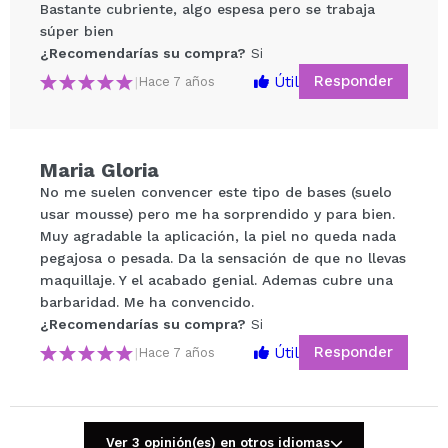
Bastante cubriente, algo espesa pero se trabaja
súper bien
¿Recomendarías su compra?
Si
Responder
Útil
|
Hace 7 años
Maria Gloria
Compartir un vídeo o una foto
No me suelen convencer este tipo de bases (suelo
Tu vídeo podría ser el primero. Imagínatelo...
usar mousse) pero me ha sorprendido y para bien.
Muy agradable la aplicación, la piel no queda nada
pegajosa o pesada. Da la sensación de que no llevas
¿Recomendarías su compra?
Si
No
maquillaje. Y el acabado genial. Ademas cubre una
5/5
barbaridad. Me ha convencido.
¿Recomendarías su compra?
Si
ENVIAR
Responder
Útil
|
Hace 7 años
Ver 3 opinión(es) en otros idiomas