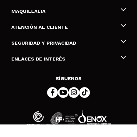
MAQUILLALIA
Sobre nosotros
ATENCIÓN AL CLIENTE
Empleo
Envíos y devoluciones
SEGURIDAD Y PRIVACIDAD
Tarjetas de Regalo
Desistimiento / Devoluciones
Terminos y condiciones de uso
ENLACES DE INTERÉS
Formas de pago
Pólitica de Privacidad
Contacto
Descuento Estudiantes
Política de cookies
SÍGUENOS
Resolución de litigios en línea (ODR)
© 2026 DSM Beauty, S.L.