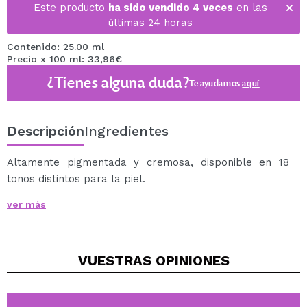
Este producto
ha sido vendido 4 veces
en las
últimas 24 horas
Contenido: 25.00 ml
Precio x 100 ml: 33,96€
¿Tienes alguna duda?
Te ayudamos
aquí
Descripción
Ingredientes
Altamente pigmentada y cremosa, disponible en 18
tonos distintos para la piel.
Crea la máxima cobertura con un acabado uniforme y
ver más
de aspecto natural.
Aplícala en áreas específicas, o en todas partes, y
cubre imperfecciones, cicatrices, marcas de nacimiento,
VUESTRAS
OPINIONES
venas y tatuajes temporales.
Resistente al agua, no transfiere y de larga duración.
Sella con polvos para un acabado aún más duradero.