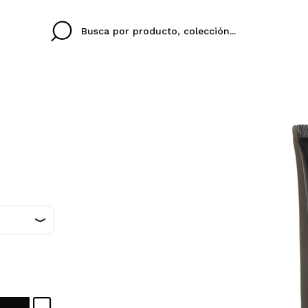
Cristina
Antonia
Ines
No tengo cuenta aqu
U IDIOMA
ez que
Buena experiencia
Muy bien
Spedizi
QUIER
ESPAÑOL
ENGLISH
eriencia
imballa
ajería.
elegan
colori sc
Al crear una cuenta en
rápidamente, revisar e
anteriores.