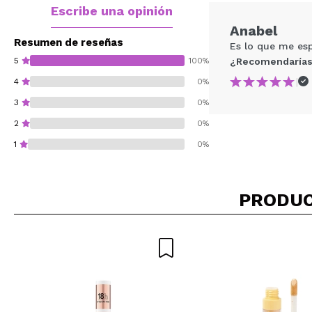
Escribe una opinión
Anabel
Resumen de reseñas
Es lo que me es
5
100%
¿Recomendarías
|
4
0%
3
0%
2
0%
1
0%
PRODUC
¿Recomendarías su 
ENVI