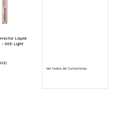
W7- Corrector HD
Concealer - LW5
Cat
Ski
War
orrector Liquid
- 005: Light
222)
(14)
2,99€
4
Ver todos de Correctores