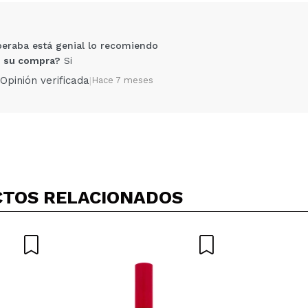
peraba está genial lo recomiendo
 su compra?
Si
Opinión verificada
|
Hace 7 meses
Compartir un vídeo o una foto
Tu vídeo podría ser el primero. Imagínatelo...
TOS RELACIONADOS
5/
compra?
Si
No
AR