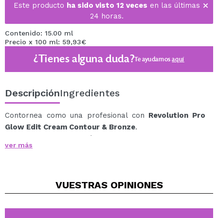
Este producto
ha sido visto 12 veces
en las últimas
24 horas.
Contenido: 15.00 ml
Precio x 100 ml: 59,93€
¿Tienes alguna duda?
Te ayudamos
aquí
Descripción
Ingredientes
Contornea como una profesional con
Revolution Pro
Glow Edit Cream Contour & Bronze
.
Este bronceador, de fórmula ligera y cremosa, tiene
ver más
una cobertura modulable y difuminable.
Cuenta con un aplicador de almohadilla incorporada
para una aplicación fácil y uniforme.
VUESTRAS
OPINIONES
Su fórmula contiene vitamina E, ácido hialurónico y
manteca de karité que ayuda a hidratar y suavizar la
piel.