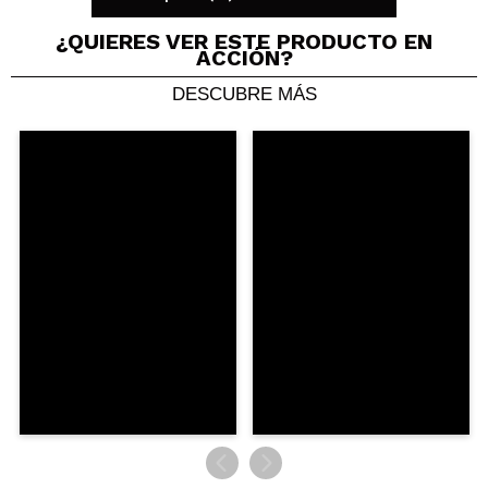
todo el día.
¿Recomendarías su compra?
Si
¿QUIERES VER ESTE PRODUCTO EN
ACCIÓN?
Responder
Útil
|
Hace 3 años
DESCUBRE MÁS