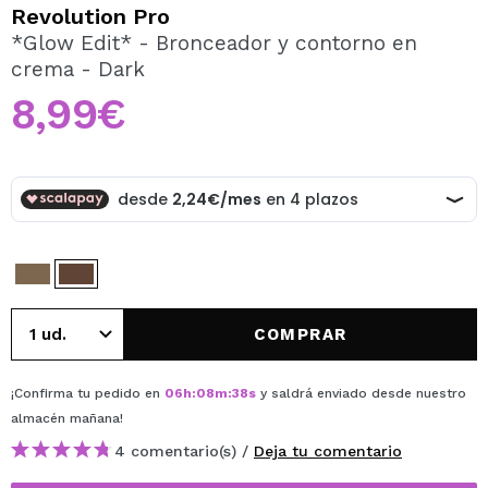
QUIERO REGISTRARME
Revolution Pro
*Glow Edit* - Bronceador y contorno en
Al crear una cuenta en Maquillalia.com podrás realizar
crema - Dark
tus compras rápidamente, revisar el estado de tus
pedidos y consultar tus operaciones anteriores.
8,99€
CREAR CUENTA
COMPRAR
¡Confirma tu pedido en
06
h
:
08
m
:
38
s
y saldrá enviado desde nuestro
almacén
mañana
!
4 comentario(s) /
Deja tu comentario