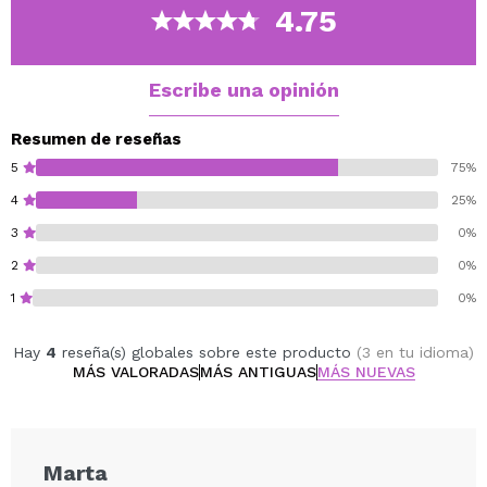
Además, se seca hasta conseguir un acabado mate
4.75
natural.
Estas varitas mágicas de contorno ayudan a esculpir,
añadir definición y crear un look increíble.
Escribe una opinión
Solo tienes que aplicar y difuminar para conseguir el
contorno más fácil.
Resumen de reseñas
Disponible en 3 tonos: claro, medio y oscuro.
5
75%
4
25%
Cruelty free.
3
0%
Vegan.
2
0%
1
0%
Hay
4
reseña(s) globales sobre este producto
(3 en tu idioma)
MÁS VALORADAS
MÁS ANTIGUAS
MÁS NUEVAS
Marta