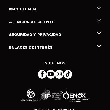
MAQUILLALIA
Sobre nosotros
ATENCIÓN AL CLIENTE
Empleo
Envíos y devoluciones
SEGURIDAD Y PRIVACIDAD
Tarjetas de Regalo
Desistimiento / Devoluciones
Terminos y condiciones de uso
ENLACES DE INTERÉS
Formas de pago
Pólitica de Privacidad
Contacto
Descuento Estudiantes
Política de cookies
SÍGUENOS
Resolución de litigios en línea (ODR)
© 2026 DSM Beauty, S.L.