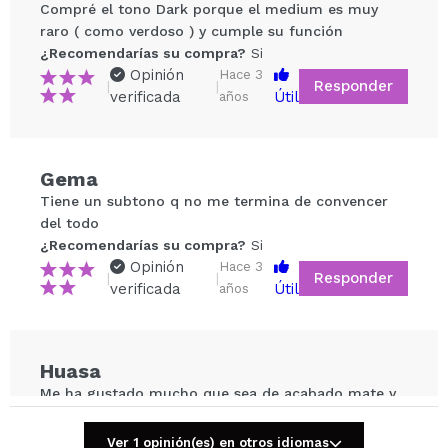
Compré el tono Dark porque el medium es muy
raro ( como verdoso ) y cumple su función
¿Recomendarías su compra?
Si
Opinión
Hace 3
Responder
|
|
verificada
Útil
años
Compartir un vídeo o una foto
Gema
Tu vídeo podría ser el primero. Imagínatelo...
Tiene un subtono q no me termina de convencer
del todo
¿Recomendarías su compra?
Si
¿Recomendarías su compra?
Si
No
Opinión
Hace 3
Responder
|
|
5/5
verificada
Útil
años
ENVIAR
Huasa
Me ha gustado mucho que sea de acabado mate y
cómo queda en la piel, tienes que difuminarlo
rápido con la brocha porque se queda fijo y dura
Ver 1 opinión(es) en otros idiomas