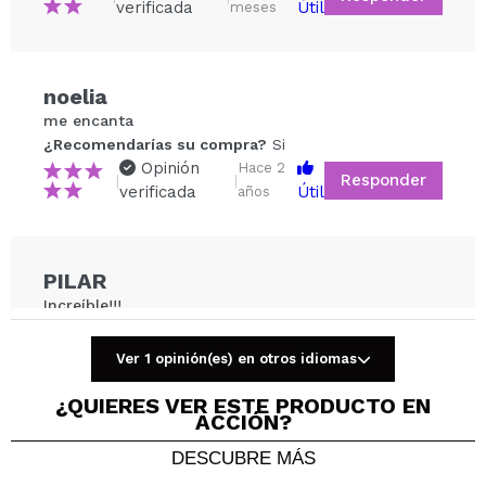
verificada
Útil
meses
Compartir un vídeo o una foto
noelia
Tu vídeo podría ser el primero. Imagínatelo...
me encanta
¿Recomendarías su compra?
Si
¿Recomendarías su compra?
Si
No
Opinión
Hace 2
Responder
|
|
5/5
verificada
Útil
años
ENVIAR
PILAR
Increíble!!!
100% recomendable, supera a productos de alta
gama.
Ver 1 opinión(es) en otros idiomas
Volveré a comprarlo
¿Recomendarías su compra?
Si
¿QUIERES VER ESTE PRODUCTO EN
ACCIÓN?
Opinión
Hace 2
Responder
|
|
verificada
Útil
años
DESCUBRE MÁS