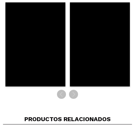
Estíbaliz
Es precioso, la verdad, y clon de algunos que hay
por ahí y cuestan un riñón
¿Recomendarías su compra?
Si
Opinión
Hace 2
Responder
|
|
verificada
Útil
años
Beatriz
Súper bonito
¿Recomendarías su compra?
Si
Opinión
Hace 2
Responder
|
|
verificada
Útil
años
PRODUCTOS RELACIONADOS
Milagrosa
No lo he probado todavia, pero por los comentarios