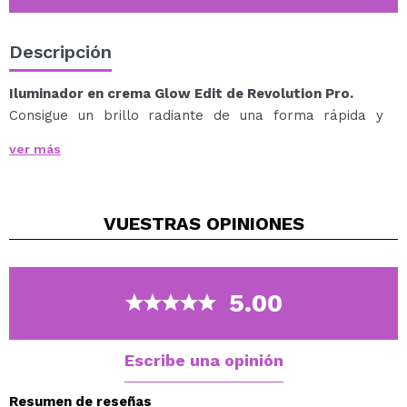
Descripción
Iluminador en crema Glow Edit de Revolution Pro.
Consigue un brillo radiante de una forma rápida y
sencilla con este iluminador en crema.
ver más
Ideal para retoques rápidos y fáciles gracias a su
cremosa fórmula.
Formulado con aceite de jojoba y vitamina E, que
VUESTRAS
OPINIONES
ayudan a mantener la piel nutrida y con un aspecto
saludable.
Cruelty free.
Vegan.
5.00
Escribe una opinión
Resumen de reseñas