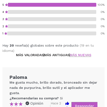
5
100%
4
0%
3
0%
2
0%
1
0%
Hay
20
reseña(s) globales sobre este producto
(19 en tu
idioma)
MÁS VALORADAS
MÁS ANTIGUAS
MÁS NUEVAS
Paloma
Me gusta mucho, brillo dorado, bronceado sin dejar
nada de purpurina, brillo sutil y el aplicador me
gusta.
¿Recomendarías su compra?
Si
Opinión
Hace 2
Responder
|
|