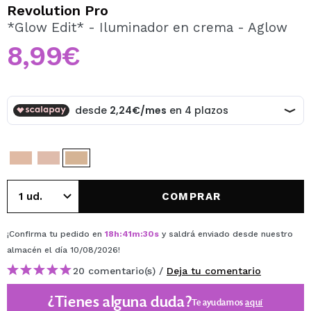
QUIERO REGISTRARME
Revolution Pro
*Glow Edit* - Iluminador en crema - Aglow
Al crear una cuenta en Maquillalia.com podrás realizar
tus compras rápidamente, revisar el estado de tus
8,99€
pedidos y consultar tus operaciones anteriores.
CREAR CUENTA
COMPRAR
¡Confirma tu pedido en
18
h
:
41
m
:
29
s
y saldrá enviado desde nuestro
almacén
el día 10/08/2026
!
20 comentario(s) /
Deja tu comentario
¿Tienes alguna duda?
Te ayudamos
aquí