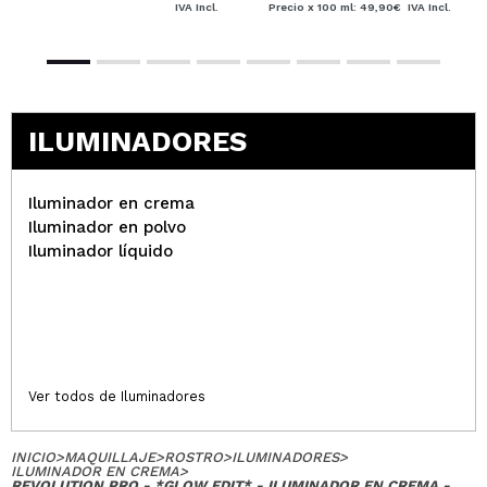
verificada
Útil
años
IVA Incl.
Precio x 100 ml: 49,90€
IVA Incl.
Pili
Cual de los tres tonos me
ILUMINADORES
recomiendas soy de piel muy blanca
¿Recomendarías su compra?
Si
Hace 3
Iluminador en crema
Responder
|
Útil
años
Iluminador en polvo
Iluminador líquido
Ana
Pigmentación fantástica, fácil de aplicar y se
integra de maravilla. Muy buen producto
¿Recomendarías su compra?
Si
Ver todos de Iluminadores
Opinión
Hace 3
Responder
|
|
verificada
Útil
años
INICIO
>
MAQUILLAJE
>
ROSTRO
>
ILUMINADORES
>
ILUMINADOR EN CREMA
>
REVOLUTION PRO - *GLOW EDIT* - ILUMINADOR EN CREMA -