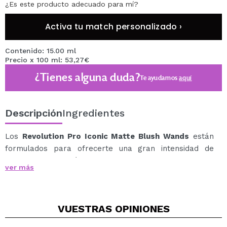
¿Es este producto adecuado para mí?
Activa tu match personalizado ›
Contenido: 15.00 ml
Precio x 100 ml: 53,27€
¿Tienes alguna duda?
Te ayudamos
aquí
Descripción
Ingredientes
Los
Revolution Pro Iconic Matte Blush Wands
están
formulados para ofrecerte una gran intensidad de
color con un magnífico efecto mate.
ver más
Estos coloretes son de fórmula ligera que se difumina
fácilmente, aporta un efecto mate a tus mejillas.
Su aplicador incluido hace que sea fácil de usar.
VUESTRAS
OPINIONES
Disponibles en varios tonos que se adaptan a todos los
tonos de piel, estos son tus nuevos imprescindibles