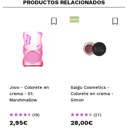
PRODUCTOS RELACIONADOS
Jenifer
Nature
Buena pigmentación y duración
¿Recomendarías su compra?
Si
Opinión
Hace 2
Responder
|
|
verificada
Útil
años
Paloma
Me encanta! Queda súper natural y se extiende
genial
¿Recomendarías su compra?
Si
Jovo - Colorete en
Saigu Cosmetics -
Opinión
Hace 2
Responder
|
|
crema - 01:
Colorete en crema -
verificada
Útil
años
Marshmallow
Simon
(19)
(27)
Gema
2,95€
28,00€
Esta muy bien