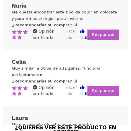
Nuria
Me cuesta encontrar este tipo de color en colorete
y para mi es el mejor para invierno
¿Recomendarías su compra?
Si
Opinión
Hace 1
Responder
|
|
verificada
Útil
año
Compartir un vídeo o una foto
Celia
Tu vídeo podría ser el primero. Imagínatelo...
Muy similar a otros de alta gama, funciona
perfectamente
¿Recomendarías su compra?
Si
¿Recomendarías su compra?
Si
No
Opinión
Hace 1
Responder
|
|
5/5
verificada
Útil
año
ENVIAR
Laura
Me encanta el colorete, es muy bonito
¿QUIERES VER ESTE PRODUCTO EN
¿Recomendarías su compra?
Si