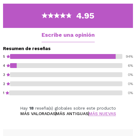
para el glamour diario.
Ideal para todo tipo de pieles.
4.95
Cruelty free.
Vegan.
Escribe una opinión
Resumen de reseñas
5
94%
4
6%
3
0%
2
0%
1
0%
Hay
18
reseña(s) globales sobre este producto
MÁS VALORADAS
MÁS ANTIGUAS
MÁS NUEVAS