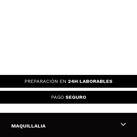
Alejandra
Increíble, nada que envidiar a otros de alta gama.
¿Recomendarías su compra?
Si
Opinión
Hace 2
Responder
|
|
verificada
Útil
años
julia
PREPARACIÓN EN
24H LABORABLES
tiene un color precioso y para esta epoca mas de
invierno creo que favorece bastante a las pieles
mas claritas
PAGO
SEGURO
¿Recomendarías su compra?
Si
Responder
Útil
|
Hace 2 años
MAQUILLALIA