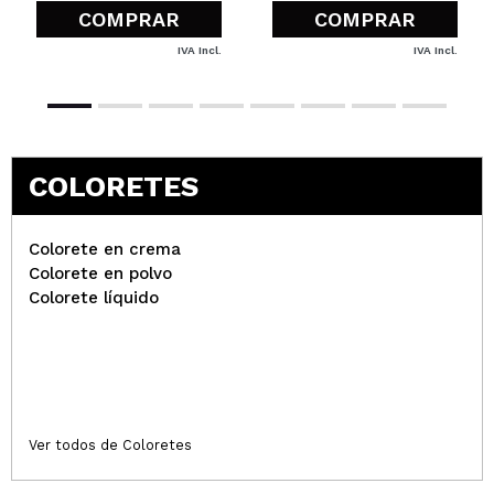
¿Recomendarías su compra?
Si
COMPRAR
COMPRAR
Opinión
Hace 2
Responder
|
|
IVA Incl.
IVA Incl.
verificada
Útil
años
Claudia
Es un poco difícil de trabajar, en cuanto le pillas el
COLORETES
tranquillo es genial y el tono es muy bonito
¿Recomendarías su compra?
Si
Opinión
Hace 2
Colorete en crema
Responder
|
|
verificada
Útil
años
Colorete en polvo
Colorete líquido
Teresa
Me ha sorprendido muchísimo por el precio,
pigmenta un montón y queda precioso en las
mejillas.
Ver todos de Coloretes
¿Recomendarías su compra?
Si
Opinión
Hace 2