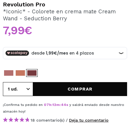
QUIERO REGISTRARME
Revolution Pro
*Iconic* - Colorete en crema mate Cream
Al crear una cuenta en Maquillalia.com podrás realizar
Wand - Seduction Berry
tus compras rápidamente, revisar el estado de tus
pedidos y consultar tus operaciones anteriores.
7,99€
CREAR CUENTA
COMPRAR
¡Confirma tu pedido en
07
h
:
12
m
:
44
s
y saldrá enviado desde nuestro
almacén
hoy
!
18 comentario(s) /
Deja tu comentario