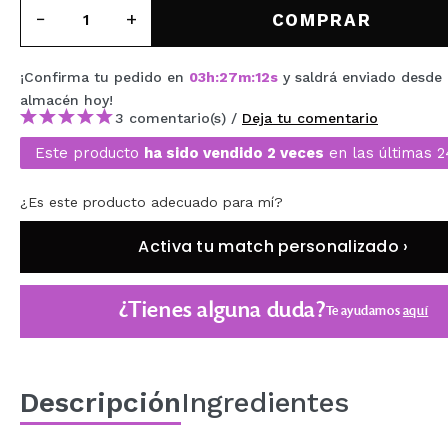
MAQUIFARMA
COMPRAR
KOREA ZONE
¡Confirma tu pedido en
03
h
:
27
m
:
11
s
y saldrá enviado desde 
TRAVEL SIZE
almacén
hoy
!
3 comentario(s) /
Deja tu comentario
NATURE
Este producto
ha sido vendido 2 veces
en las últimas 2
¿Es este producto adecuado para mí?
OFERTAS
OUTLET
Activa tu match personalizado ›
¡HAN VUELTO!
¿Tienes alguna duda?
Te ayudamos
aquí
PRÓXIMAMENTE
BLOG
Descripción
Ingredientes