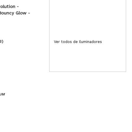
lution -
Bouncy Glow -
3)
(299)
Ver todos de Iluminadores
3,49€
8,
IUM