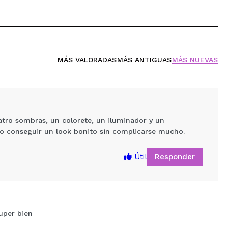
MÁS VALORADAS
MÁS ANTIGUAS
MÁS NUEVAS
uatro sombras, un colorete, un iluminador y un
illo conseguir un look bonito sin complicarse mucho.
Responder
Útil
uper bien