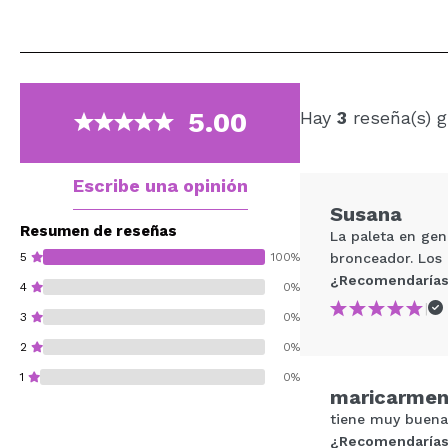
5.00
Hay
3
reseña(s) g
Escribe una opinión
Susana
Resumen de reseñas
La paleta en gen
5
100%
bronceador. Los 
¿Recomendarías
4
0%
|
3
0%
2
0%
1
0%
maricarme
tiene muy buena 
¿Recomendarías