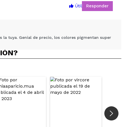
Responder
Útil
5
 la tuya. Genial de precio, los colores pigmentan super
CIÓN?
Responder
Útil