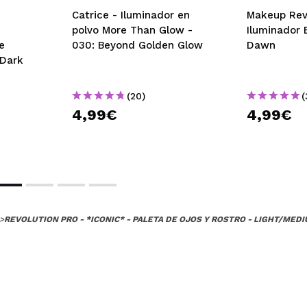
Catrice - Iluminador en
Makeup Revo
polvo More Than Glow -
Iluminador 
e
030: Beyond Golden Glow
Dawn
/Dark
(20)
(
4,99€
4,99€
>
REVOLUTION PRO - *ICONIC* - PALETA DE OJOS Y ROSTRO - LIGHT/MED