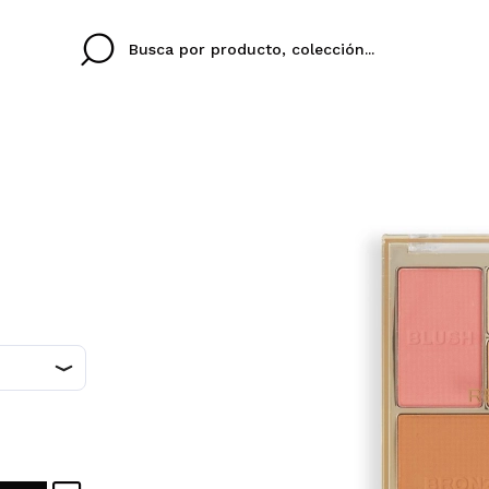
Cristina
Antonia
Ines
No tengo cuenta aqu
U IDIOMA
ez que
Buena experiencia
Muy bien
Spedizi
QUIER
ESPAÑOL
ENGLISH
eriencia
imballa
ajería.
elegan
colori sc
Al crear una cuenta en
rápidamente, revisar e
anteriores.