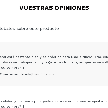
VUESTRAS
OPINIONES
lobales sobre este producto
eral está bastante bien y es práctica para usar a diario. Trae c
colores se trabajan fácil y pigmentan lo justo, así que es senc
 su compra?
Si
Opinión verificada
|
Hace 8 meses
n
Compartir un vídeo o una foto
calidad y los tonos para pieles claras como la mia se ajustan s
Tu vídeo podría ser el primero. Imagínatelo...
 su compra?
Si