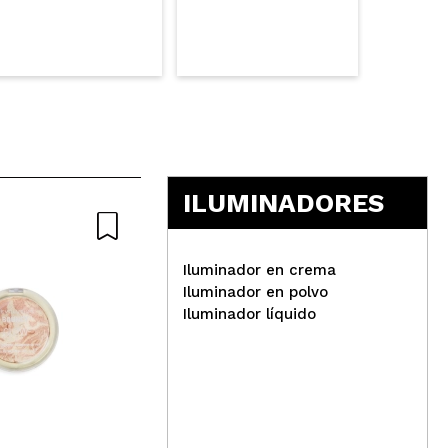
ILUMINADORES
Iluminador en crema
Iluminador en polvo
Iluminador líquido
W7 - Iluminador en polvo -
Glowcomotion
Mak
de 