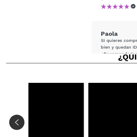
|
¿Recomendarías su 
ENVI
Paola
Si quieres compr
bien y quedan I
¿Recomendarías
¿QUI
|
Ha