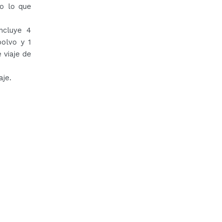
o lo que
ncluye 4
polvo y 1
 viaje de
aje.