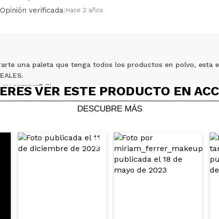
Opinión verificada
|
Hace 2 años
5/
compra?
Si
No
AR
arte una paleta que tenga todos los productos en polvo, esta es
DEALES.
 su compra?
Si
ERES VER ESTE PRODUCTO EN AC
ce 2 años
DESCUBRE MÁS