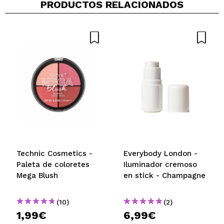
PRODUCTOS RELACIONADOS
me encanto
¿Recomendarías su compra?
Si
Opinión
Hace 2
Responder
Útil
|
|
verificada
años
(1)
Technic Cosmetics -
Everybody London -
Paleta de coloretes
Iluminador cremoso
Mega Blush
en stick - Champagne
(10)
(2)
1,99€
6,99€