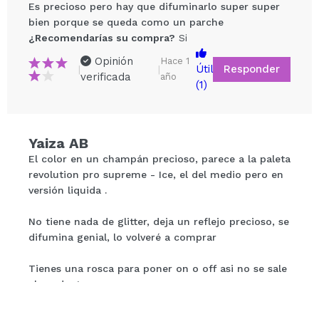
Es precioso pero hay que difuminarlo super super
bien porque se queda como un parche
¿Recomendarías su compra?
Si
Opinión
Hace 1
Responder
Útil
|
|
verificada
año
(1)
Compartir un vídeo o una foto
Yaiza AB
Tu vídeo podría ser el primero. Imagínatelo...
El color en un champán precioso, parece a la paleta
revolution pro supreme - Ice, el del medio pero en
¿Recomendarías su compra?
Si
No
versión liquida .
5/5
No tiene nada de glitter, deja un reflejo precioso, se
difumina genial, lo volveré a comprar
ENVIAR
Tienes una rosca para poner on o off asi no se sale
el producto.
Me lo recomendó Melissa y vi un video de bylauMK