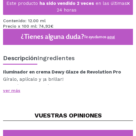
Este producto
ha sido vendido 2 veces
en las últimas
24 horas
Contenido: 12.00 ml
Precio x 100 ml: 74,92€
¿Tienes alguna duda?
Te ayudamos
aquí
Descripción
Ingredientes
Iluminador en crema Dewy Glaze de Revolution Pro
Gíralo, aplícalo y ¡a brillar!
Tu próxima obsesión de belleza: estos iluminadores
ver más
Dewy Glaze se fundirán con tu piel y te proporcionarán
ese resplandor luminoso.
Fórmulas no pegajosas disponibles en tres versátiles
VUESTRAS
OPINIONES
tonos para que brille cualquier tono de piel.
No olvides que es multiusos: úsalo debajo del maquillaje
para conseguir una base luminosa o encima para un