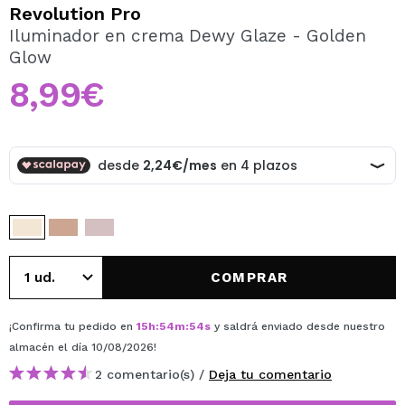
QUIERO REGISTRARME
Revolution Pro
Iluminador en crema Dewy Glaze - Golden
Al crear una cuenta en Maquillalia.com podrás realizar
Glow
tus compras rápidamente, revisar el estado de tus
pedidos y consultar tus operaciones anteriores.
8,99€
CREAR CUENTA
COMPRAR
¡Confirma tu pedido en
15
h
:
54
m
:
53
s
y saldrá enviado desde nuestro
almacén
el día 10/08/2026
!
2 comentario(s) /
Deja tu comentario