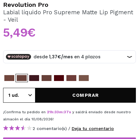
QUIERO REGISTRARME
Revolution Pro
Labial líquido Pro Supreme Matte Lip Pigment
Al crear una cuenta en Maquillalia.com podrás realizar
- Veil
tus compras rápidamente, revisar el estado de tus
pedidos y consultar tus operaciones anteriores.
5,49€
CREAR CUENTA
COMPRAR
¡Confirma tu pedido en
21
h
:
33
m
:
37
s
y saldrá enviado desde nuestro
almacén
el día 10/08/2026
!
2 comentario(s) /
Deja tu comentario