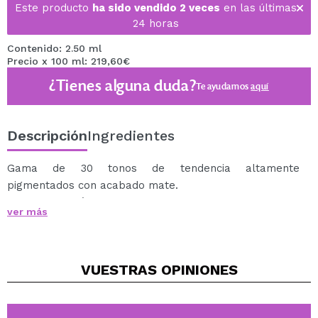
Este producto
ha sido vendido 2 veces
en las últimas
24 horas
Contenido: 2.50 ml
Precio x 100 ml: 219,60€
¿Tienes alguna duda?
Te ayudamos
aquí
Descripción
Ingredientes
Gama de 30 tonos de tendencia altamente
pigmentados con acabado mate.
Se deslizan fácilmente gracias a su suave aplicador,
ver más
proporcionando una cobertura uniforme.
Úsalo solo o con un brillo labial.
Cruelty free and Vegan.
VUESTRAS
OPINIONES