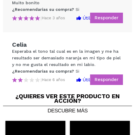
Muito bonito
¿Recomendarías su compra?
Si
Responder
Útil
|
Hace 3 años
Celia
Esperaba el tono tal cual es en la imagen y me ha
Compartir un vídeo o una foto
resultado ser demasiado naranja en mi tipo de piel
Tu vídeo podría ser el primero. Imagínatelo...
y no me gusta el resultado en mi labio.
¿Recomendarías su compra?
Si
¿Recomendarías su compra?
Si
No
Responder
Útil
|
Hace 6 años
5/5
¿QUIERES VER ESTE PRODUCTO EN
ACCIÓN?
ENVIAR
DESCUBRE MÁS