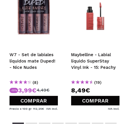
W7 - Set de labiales
Maybelline - Labial
líquidos mate Duped!
líquido SuperStay
- Nice Nudes
Vinyl Ink - 15: Peachy
(8)
(19)
3,99€
8,49€
4,49€
-11%
COMPRAR
COMPRAR
Precio x 100 gr: 112,25€
IVA Incl.
IVA Incl.