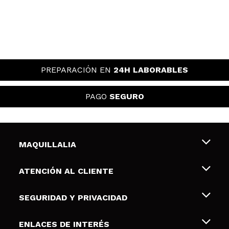
PREPARACIÓN EN
24H LABORABLES
PAGO
SEGURO
MAQUILLALIA
Sobre nosotros
ATENCIÓN AL CLIENTE
Empleo
Envíos y devoluciones
SEGURIDAD Y PRIVACIDAD
Tarjetas de Regalo
Desistimiento / Devoluciones
Terminos y condiciones de uso
ENLACES DE INTERÉS
Formas de pago