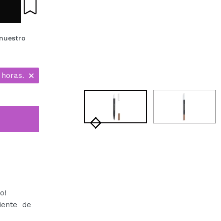
nuestro
 horas.
o!
iente de