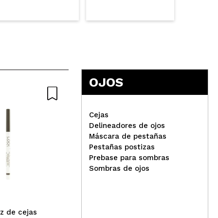
OJOS
Cejas
Delineadores de ojos
W7 
Máscara de pestañas
Pestañas postizas
Prebase para sombras
Catrice - Jabón fijador para
Sombras de ojos
cejas en barra Brown Fix -
010: Transparent
iz de cejas