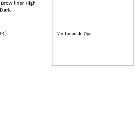
Brow liner High
 Dark
44)
(3)
Ver todos de Ojos
4,69€
2,