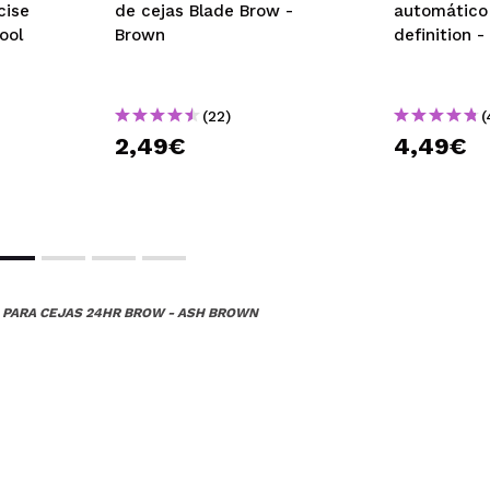
cise
de cejas Blade Brow -
automático 
ool
Brown
definition -
(22)
(
2,49€
4,49€
M PARA CEJAS 24HR BROW - ASH BROWN