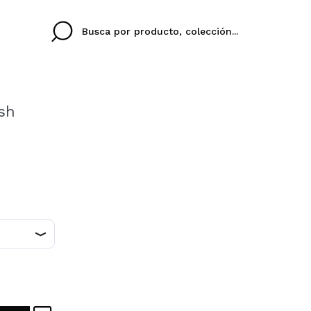
sh
Cristina
Antonia
Ines
No tengo cuenta aqu
U IDIOMA
ez que
Buena experiencia
Muy bien
Spedizi
QUIER
ESPAÑOL
ENGLISH
eriencia
imballa
ajería.
elegan
colori sc
Al crear una cuenta en
rápidamente, revisar e
anteriores.