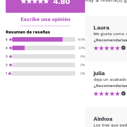
4.80
Escribe una opinión
Laura
Resumen de reseñas
Me gusta como d
5
80%
¿Recomendarías
|
4
20%
3
0%
2
0%
julia
1
0%
deja un acabado 
¿Recomendarías
|
¿Recomendarías su 
Ainhoa
ENVI
Los tres que ped