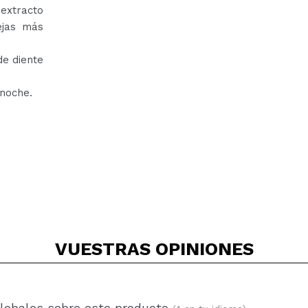
 extracto
ejas más
de diente
 noche.
VUESTRAS
OPINIONES
globales sobre este producto