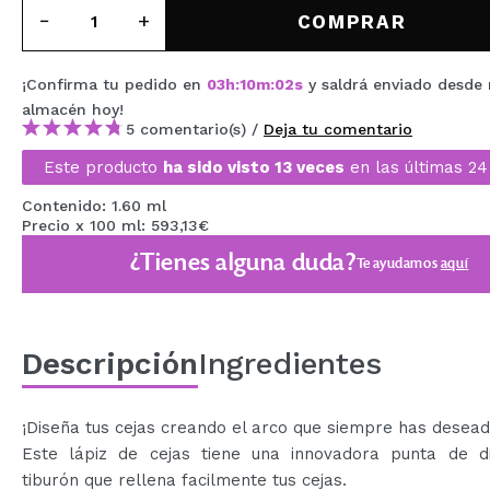
MAQUIFARMA
COMPRAR
KOREA ZONE
¡Confirma tu pedido en
03
h
:
10
m
:
01
s
y saldrá enviado desde 
TRAVEL SIZE
almacén
hoy
!
5 comentario(s) /
Deja tu comentario
NATURE
Este producto
ha sido visto 13 veces
en las últimas 24
Contenido: 1.60 ml
OFERTAS
Precio x 100 ml: 593,13€
¿Tienes alguna duda?
Te ayudamos
aquí
OUTLET
¡HAN VUELTO!
PRÓXIMAMENTE
Descripción
Ingredientes
BLOG
¡Diseña tus cejas creando el arco que siempre has desead
Este lápiz de cejas tiene una innovadora punta de d
tiburón que rellena facilmente tus cejas.