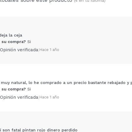
(4 en tu idioma)
eja la ceja
 su compra?
Si
Opinión verificada
|
Hace 1 año
muy natural, lo he comprado a un precio bastante rebajado y p
Compartir un vídeo o una foto
 su compra?
Si
Tu vídeo podría ser el primero. Imagínatelo...
Opinión verificada
|
Hace 1 año
5/
compra?
Si
No
AR
í son fatal pintan rojo dinero perdido