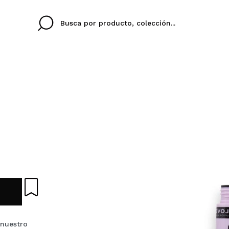
Cristina
Antonia
Ines
No tengo cuenta aqu
U IDIOMA
ez que
Buena experiencia
Muy bien
Spedizi
QUIER
ESPAÑOL
ENGLISH
eriencia
imballa
ajería.
elegan
colori sc
Al crear una cuenta en
rápidamente, revisar e
anteriores.
nuestro