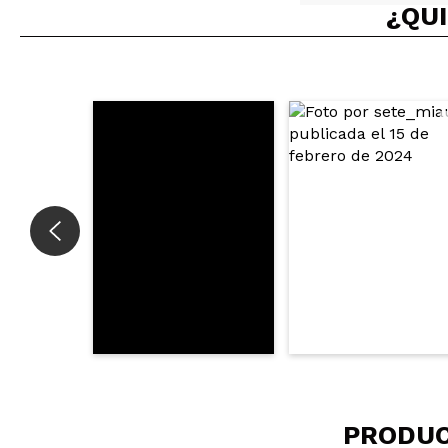
¿QUI
marta
es un color past
¿Recomendarías
|
PRODUC