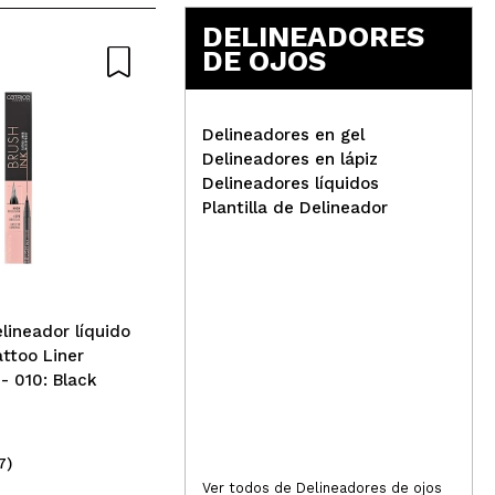
DELINEADORES
DE OJOS
Delineadores en gel
Delineadores en lápiz
Delineadores líquidos
Plantilla de Delineador
Catrice - Delineador líquido
Viv
waterproof It's Easy Tattoo
del
- 010: Black lifeproof
Pre
elineador líquido
attoo Liner
- 010: Black
7)
(17)
3,99€
6,
Ver todos de Delineadores de ojos