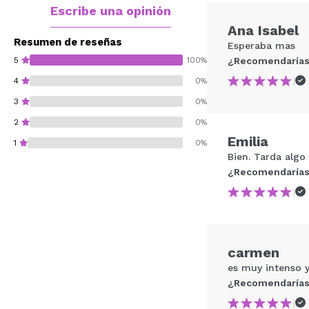
Escribe una opinión
Ana Isabel
Resumen de reseñas
Esperaba mas
5
100%
¿Recomendarías
|
4
0%
3
0%
2
0%
Emilia
1
0%
Bien. Tarda algo
¿Recomendarías
|
¿Recomendarías su 
carmen
ENVI
es muy intenso y
¿Recomendarías
|