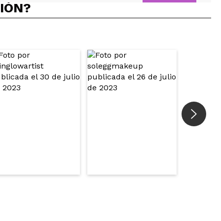
CIÓN?
que tiene porque es finita
Responder
Útil