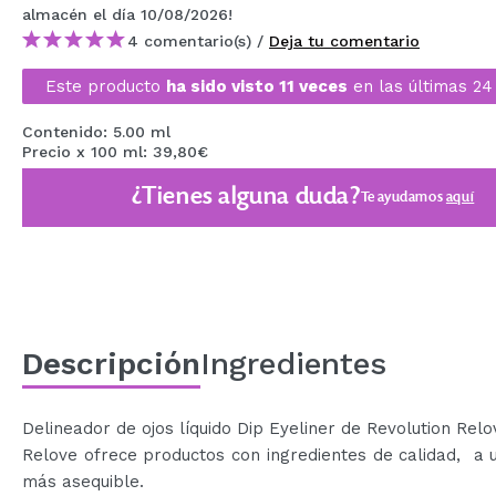
almacén
el día 10/08/2026
!
MAQUIFARMA
4 comentario(s) /
Deja tu comentario
KOREA ZONE
Este producto
ha sido visto 11 veces
en las últimas 24
TRAVEL SIZE
Contenido: 5.00 ml
NATURE
Precio x 100 ml: 39,80€
¿Tienes alguna duda?
Te ayudamos
aquí
OFERTAS
OUTLET
¡HAN VUELTO!
PRÓXIMAMENTE
Descripción
Ingredientes
BLOG
Delineador de ojos líquido Dip Eyeliner de Revolution Relo
Relove ofrece productos con ingredientes de calidad, a 
más asequible.