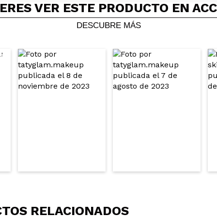
ERES VER ESTE PRODUCTO EN AC
DESCUBRE MÁS
el precioso y para el verano combina genial, me gusta la punta 
 su compra?
Si
Opinión verificada
|
Hace 3 años
TOS RELACIONADOS