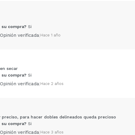
 su compra?
Si
Opinión verificada
|
Hace 1 año
 en secar
Compartir un vídeo o una foto
 su compra?
Si
Tu vídeo podría ser el primero. Imagínatelo...
Opinión verificada
|
Hace 2 años
5/
compra?
Si
No
AR
 preciso, para hacer dobles delineados queda precioso
 su compra?
Si
Opinión verificada
|
Hace 3 años