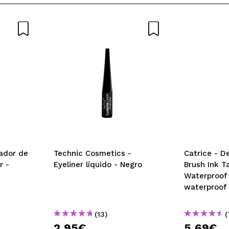
ador de
Technic Cosmetics -
Catrice - D
r -
Eyeliner líquido - Negro
Brush Ink T
Waterproof 
waterproof
(13)
(
2,95€
5,69€