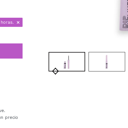
 horas.
ve.
un precio