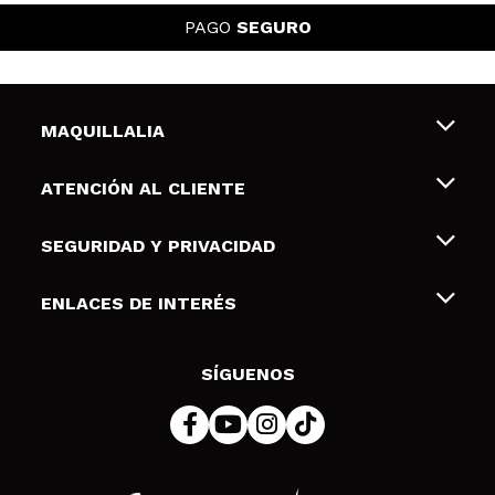
PAGO
SEGURO
MAQUILLALIA
Sobre nosotros
ATENCIÓN AL CLIENTE
Empleo
Envíos y devoluciones
SEGURIDAD Y PRIVACIDAD
Tarjetas de Regalo
Desistimiento / Devoluciones
Terminos y condiciones de uso
ENLACES DE INTERÉS
Formas de pago
Pólitica de Privacidad
Contacto
Descuento Estudiantes
Política de cookies
SÍGUENOS
Resolución de litigios en línea (ODR)