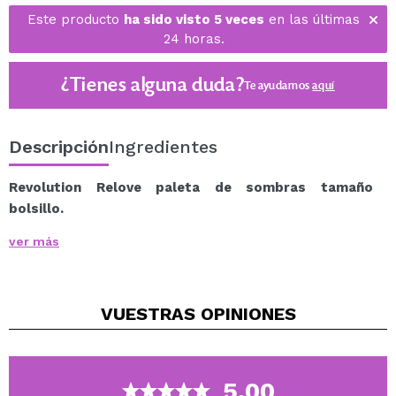
Este producto
ha sido visto 5 veces
en las últimas
24 horas.
¿Tienes alguna duda?
Te ayudamos
aquí
Descripción
Ingredientes
Revolution Relove paleta de sombras tamaño
bolsillo.
Se trata de una colorida paleta de sombras de ojos,
ver más
perfecta para looks bonitos y juguetones.
Con esta sombra de ojos de larga duración podrás
disfrutar de una preciosa mirada durante todo el día.
VUESTRAS
OPINIONES
Cada paleta cuádruple contiene una mezcla de
sombras mates altamente pigmentadas y brillantes,
todas ellas reunidas en un formato fácil de usar para
conseguir el toque de color perfecto.
5.00