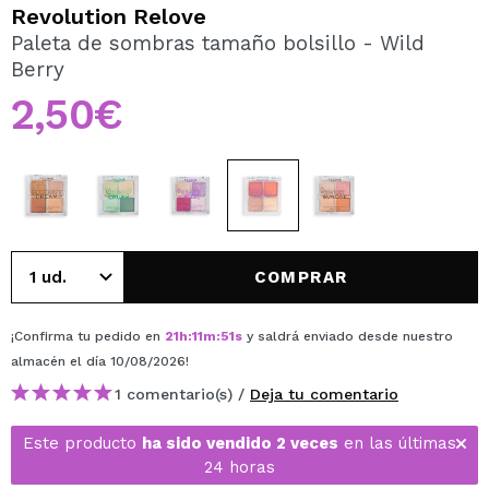
QUIERO REGISTRARME
Revolution Relove
Paleta de sombras tamaño bolsillo - Wild
Al crear una cuenta en Maquillalia.com podrás realizar
Berry
tus compras rápidamente, revisar el estado de tus
pedidos y consultar tus operaciones anteriores.
2,50€
CREAR CUENTA
COMPRAR
¡Confirma tu pedido en
21
h
:
11
m
:
51
s
y saldrá enviado desde nuestro
almacén
el día 10/08/2026
!
1 comentario(s) /
Deja tu comentario
Este producto
ha sido vendido 2 veces
en las últimas
24 horas