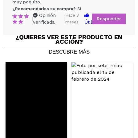
muy poquito.
¿Recomendarías su compra?
Si
Opinión
Hace 8
Responder
|
|
verificada
Útil
meses
¿QUIERES VER ESTE PRODUCTO EN
ACCIÓN?
Compartir un vídeo o una foto
DESCUBRE MÁS
Tu vídeo podría ser el primero. Imagínatelo...
¿Recomendarías su compra?
Si
No
5/5
ENVIAR