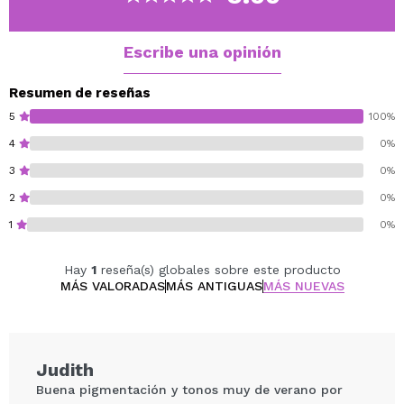
Llévelas en tu neceser e incluso tu bolsillo y
combínalas con cualquier conjunto.
4 x 0,72g.
Escribe una opinión
Cruelty free.
Resumen de reseñas
Vegan.
5
100%
4
0%
3
0%
2
0%
1
0%
Hay
1
reseña(s) globales sobre este producto
MÁS VALORADAS
MÁS ANTIGUAS
MÁS NUEVAS
Judith
Buena pigmentación y tonos muy de verano por