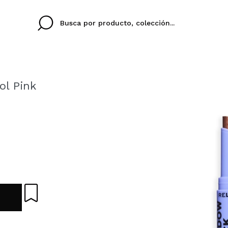
ol Pink
Cristina
Antonia
Ines
No tengo cuenta aqu
U IDIOMA
ez que
Buena experiencia
Muy bien
Spedizi
QUIER
ESPAÑOL
ENGLISH
eriencia
imballa
ajería.
elegan
colori sc
Al crear una cuenta en
rápidamente, revisar e
anteriores.