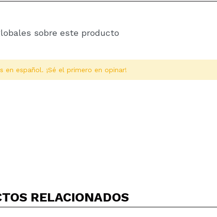
globales sobre este producto
s en español. ¡Sé el primero en opinar!
Compartir un vídeo o una foto
Tu vídeo podría ser el primero. Imagínatelo...
TOS RELACIONADOS
5/
compra?
Si
No