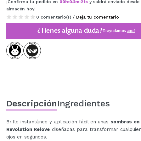
¡Confirma tu pedido en
00
h
:
04
m
:
21
s
y saldrá enviado desde
MAQUIFARMA
almacén
hoy
!
0 comentario(s) /
Deja tu comentario
KOREA ZONE
¿Tienes alguna duda?
TRAVEL SIZE
Te ayudamos
aquí
NATURE
OFERTAS
OUTLET
¡HAN VUELTO!
PRÓXIMAMENTE
Descripción
Ingredientes
BLOG
Brillo instantáneo y aplicación fácil en unas
sombras en 
Revolution Relove
diseñadas para transformar cualquier
ojos en segundos.