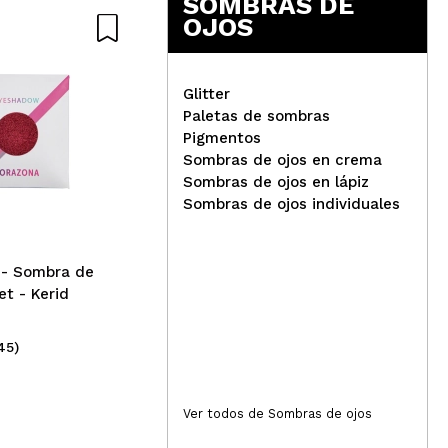
SOMBRAS DE
OJOS
Glitter
Paletas de sombras
Pigmentos
CORAZONA - Sombra de
CO
Sombras de ojos en crema
ojos en godet - Etérea
ojo
Sombras de ojos en lápiz
Sombras de ojos individuales
- Sombra de
et - Kerid
45)
(61)
2,99€
2,
Ver todos de Sombras de ojos