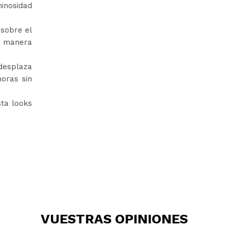
inosidad
 sobre el
e manera
 desplaza
horas sin
sta looks
VUESTRAS
OPINIONES