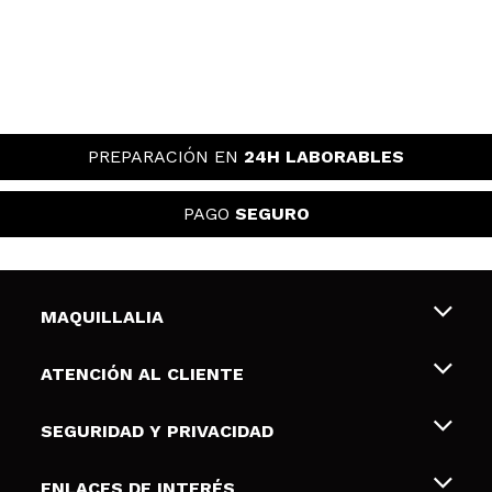
PREPARACIÓN EN
24H LABORABLES
PAGO
SEGURO
MAQUILLALIA
Sobre nosotros
ATENCIÓN AL CLIENTE
Empleo
Envíos y devoluciones
SEGURIDAD Y PRIVACIDAD
Tarjetas de Regalo
Desistimiento / Devoluciones
Terminos y condiciones de uso
ENLACES DE INTERÉS
Formas de pago