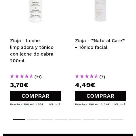
Testado dermatológicamente.
¿Recomendarías su compra?
Si
No
5/5
ENVIAR
Ziaja - Leche
Ziaja - *Natural Care*
limpiadora y tónico
- Tónico facial
con leche de cabra
200ml
(21)
(7)
3,70€
4,49€
COMPRAR
COMPRAR
Precio x 100 ml: 1,85€
IVA Incl.
Precio x 100 ml: 2,24€
IVA Incl.