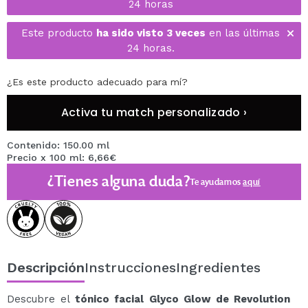
24 horas
Este producto
ha sido visto 3 veces
en las últimas
24 horas.
¿Es este producto adecuado para mí?
Activa tu match personalizado ›
Contenido: 150.00 ml
Precio x 100 ml: 6,66€
¿Tienes alguna duda?
Te ayudamos
aquí
Descripción
Instrucciones
Ingredientes
Descubre el
tónico facial Glyco Glow de Revolution