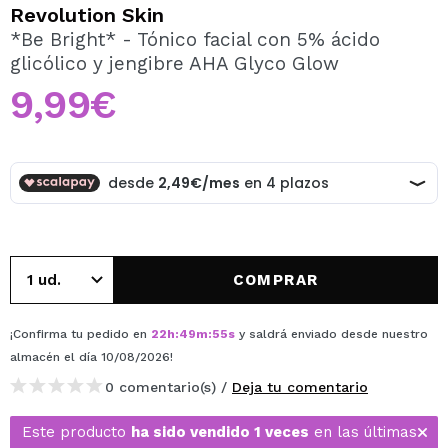
QUIERO REGISTRARME
Revolution Skin
*Be Bright* - Tónico facial con 5% ácido
Al crear una cuenta en Maquillalia.com podrás realizar
glicólico y jengibre AHA Glyco Glow
tus compras rápidamente, revisar el estado de tus
pedidos y consultar tus operaciones anteriores.
9,99€
CREAR CUENTA
COMPRAR
¡Confirma tu pedido en
22
h
:
49
m
:
55
s
y saldrá enviado desde nuestro
almacén
el día 10/08/2026
!
0 comentario(s) /
Deja tu comentario
Este producto
ha sido vendido 1 veces
en las últimas