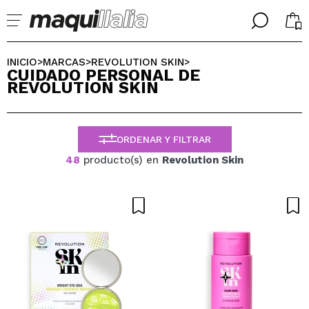
╳
╳
SELECCIONA TU IDIOMA
INICIO
MARCAS
REVOLUTION SKIN
>
>
>
CUIDADO PERSONAL DE
Ya soy #maquilover, tengo cuenta
REVOLUTION SKIN
BIENVENIDX!
ESPAÑOL
ENGLISH
FRANCES
ORDENAR Y FILTRAR
ALEMAN
ITALIANO
48
producto(s) en
Revolution Skin
PORTUGUESE
¿Olvidaste la contraseña?
No tengo cuenta aquí