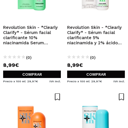
Revolution Skin - *Clearly
Revolution Skin - *Clearly
Clarify* - Sérum facial
Clarify* - Sérum facial
clarificante 10%
clarificante 5%
niacinamida Serum
niacinamida y 2% ácido
Supreme
salicílico Clear Canvas
(0)
(0)
8,99€
8,99€
COMPRAR
COMPRAR
Precio x 100 ml: 29,97€
IVA Incl.
Precio x 100 ml: 29,97€
IVA Incl.