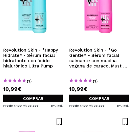
Revolution Skin - *Happy
Revolution Skin - *Go
Hidrate* - Sérum facial
Gentle* - Sérum facial
hidratante con ácido
calmante con mucina
hialurónico Ultra Pump
vegana de caracol Must Be
Mucin
(1)
(1)
10,99€
10,99€
COMPRAR
COMPRAR
Precio x 100 ml: 36,63€
IVA Incl.
Precio x 100 ml: 36,63€
IVA Incl.