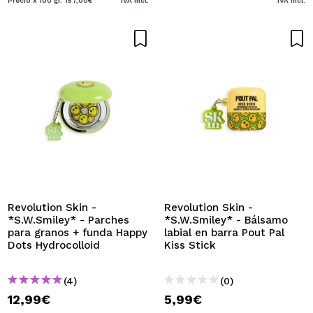
Precio x 100 gr: 157,00€
IVA Incl.
IVA Incl.
Revolution Skin -
Revolution Skin -
*S.W.Smiley* - Parches
*S.W.Smiley* - Bálsamo
para granos + funda Happy
labial en barra Pout Pal
Dots Hydrocolloid
Kiss Stick
(4)
(0)
12,99€
5,99€