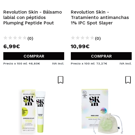
Revolution Skin - Bálsamo
Revolution Skin -
labial con péptidos
Tratamiento antimanchas
Plumping Peptide Pout
1% IPC Spot Slayer
(0)
(0)
6,99€
10,99€
COMPRAR
COMPRAR
Precio x 100 ml: 46,60€
IVA Incl.
Precio x 100 ml: 73,27€
IVA Incl.