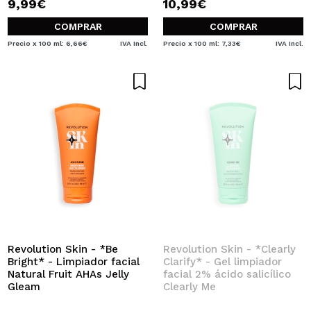
9,99€
10,99€
COMPRAR
COMPRAR
Precio x 100 ml: 6,66€
IVA Incl.
Precio x 100 ml: 7,33€
IVA Incl.
Revolution Skin - *Be
Revolution Skin - *Clearly
Bright* - Limpiador facial
Clarify* - Gel limpiador
Natural Fruit AHAs Jelly
facial 2% ácido salicílico
Gleam
Clearly Me