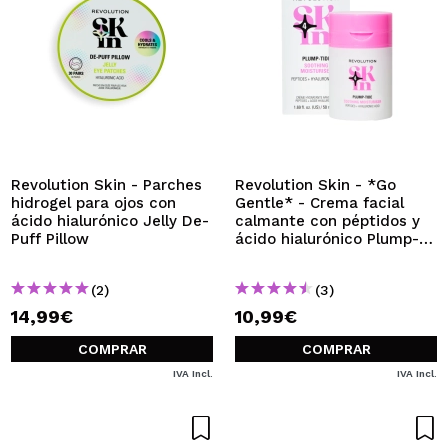
Revolution Skin - Parches
Revolution Skin - *Go
hidrogel para ojos con
Gentle* - Crema facial
ácido hialurónico Jelly De-
calmante con péptidos y
Puff Pillow
ácido hialurónico Plump-
Tide
(2)
(3)
14,99€
10,99€
COMPRAR
COMPRAR
IVA Incl.
IVA Incl.