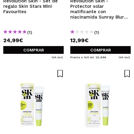
Revolution Skin - Set de
Revolution Skin -
regalo Skin Stars Mini
Protector solar
Favourites
matificante con
niacinamida Sunray Blur
SPF50+
(1)
(1)
24,99€
12,99€
COMPRAR
COMPRAR
IVA Incl.
Precio x 100 ml: 25,98€
IVA Incl.