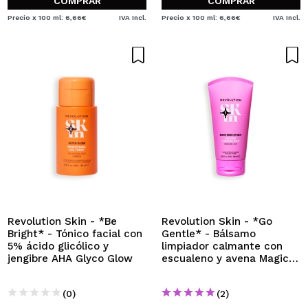
COMPRAR
COMPRAR
Precio x 100 ml: 6,66€
IVA Incl.
Precio x 100 ml: 6,66€
IVA Incl.
Revolution Skin - *Be
Revolution Skin - *Go
Bright* - Tónico facial con
Gentle* - Bálsamo
5% ácido glicólico y
limpiador calmante con
jengibre AHA Glyco Glow
escualeno y avena Magic
Make Up Melt
(0)
(2)