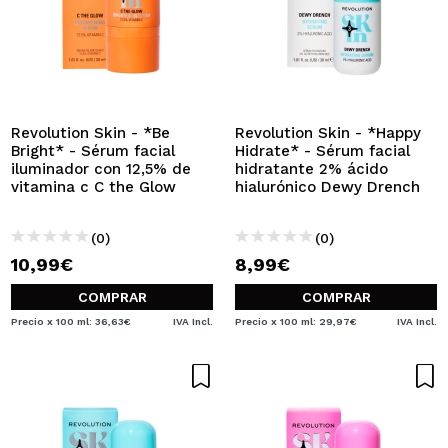
Revolution Skin - *Be
Revolution Skin - *Happy
Bright* - Sérum facial
Hidrate* - Sérum facial
iluminador con 12,5% de
hidratante 2% ácido
vitamina c C the Glow
hialurónico Dewy Drench
(0)
(0)
10,99€
8,99€
COMPRAR
COMPRAR
Precio x 100 ml: 36,63€
IVA Incl.
Precio x 100 ml: 29,97€
IVA Incl.