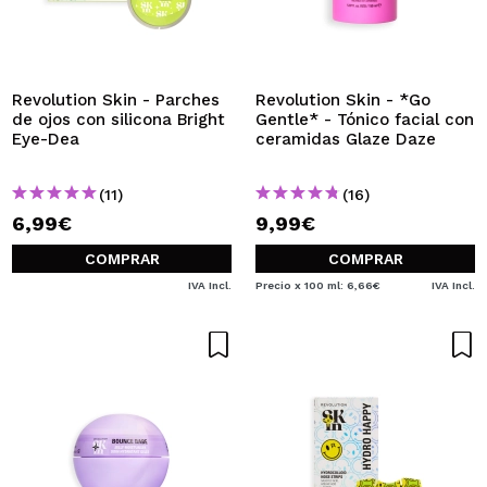
QUIERO REGISTRARME
Al crear una cuenta en Maquillalia.com podrás realizar
tus compras rápidamente, revisar el estado de tus
pedidos y consultar tus operaciones anteriores.
Revolution Skin - Parches
Revolution Skin - *Go
de ojos con silicona Bright
Gentle* - Tónico facial con
Eye-Dea
ceramidas Glaze Daze
CREAR CUENTA
(11)
(16)
6,99€
9,99€
COMPRAR
COMPRAR
IVA Incl.
Precio x 100 ml: 6,66€
IVA Incl.