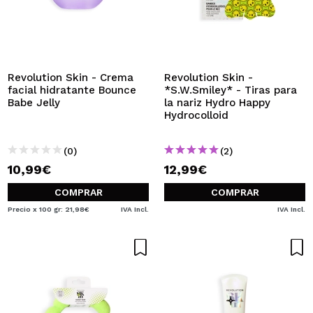
Revolution Skin - Crema
Revolution Skin -
facial hidratante Bounce
*S.W.Smiley* - Tiras para
Babe Jelly
la nariz Hydro Happy
Hydrocolloid
(0)
(2)
10,99€
12,99€
COMPRAR
COMPRAR
Precio x 100 gr: 21,98€
IVA Incl.
IVA Incl.