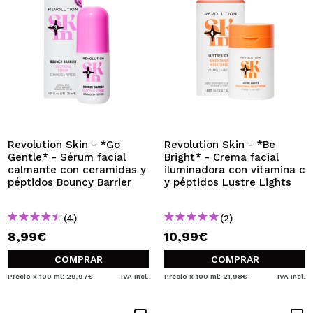
Revolution Skin - *Go
Revolution Skin - *Be
Gentle* - Sérum facial
Bright* - Crema facial
calmante con ceramidas y
iluminadora con vitamina c
péptidos Bouncy Barrier
y péptidos Lustre Lights
(4)
(2)
8,99€
10,99€
COMPRAR
COMPRAR
Precio x 100 ml: 29,97€
IVA Incl.
Precio x 100 ml: 21,98€
IVA Incl.