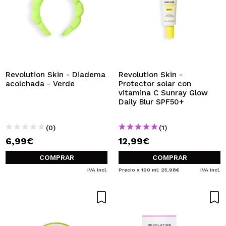
Revolution Skin - Diadema
Revolution Skin -
acolchada - Verde
Protector solar con
vitamina C Sunray Glow
Daily Blur SPF50+
(0)
(1)
6,99€
12,99€
COMPRAR
COMPRAR
IVA Incl.
Precio x 100 ml: 25,98€
IVA Incl.