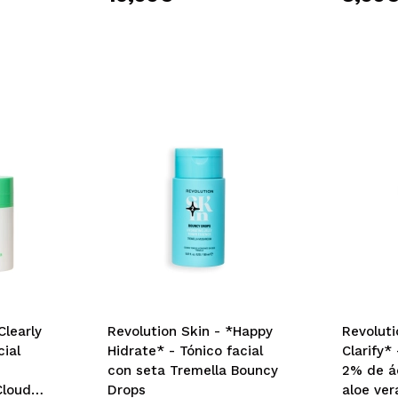
Clearly
Revolution Skin - *Happy
Revoluti
cial
Hidrate* - Tónico facial
Clarify*
con seta Tremella Bouncy
2% de ác
Cloud
Drops
aloe ver