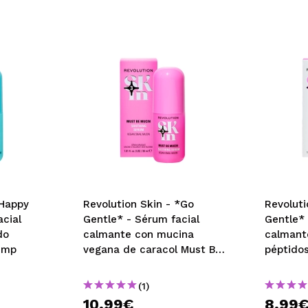
*Happy
Revolution Skin - *Go
Revoluti
acial
Gentle* - Sérum facial
Gentle* 
do
calmante con mucina
calmant
Pump
vegana de caracol Must Be
péptidos
Mucin
(1)
10,99€
8,99