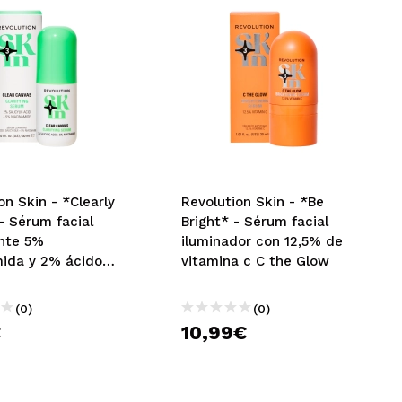
on Skin - *Clearly
Revolution Skin - *Be
 - Sérum facial
Bright* - Sérum facial
ante 5%
iluminador con 12,5% de
mida y 2% ácido
vitamina c C the Glow
co Clear Canvas
(0)
(0)
€
10,99€