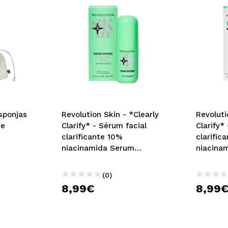
sponjas
Revolution Skin - *Clearly
Revoluti
se
Clarify* - Sérum facial
Clarify*
clarificante 10%
clarific
niacinamida Serum
niacina
Supreme
salicíli
(0)
8,99€
8,99