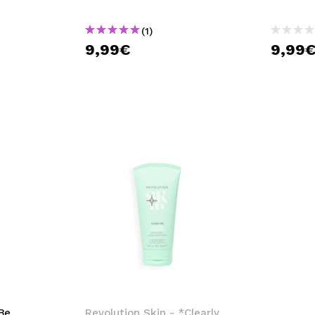
(1)
9,99€
9,99
Be
Revolution Skin - *Clearly