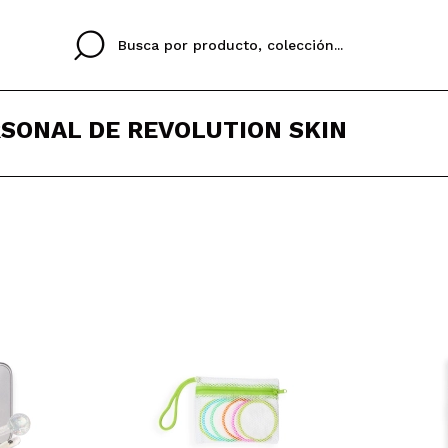
SONAL DE REVOLUTION SKIN
Cristina
Antonia
Ines
No tengo cuenta aqu
U IDIOMA
ez que
Buena experiencia
Muy bien
Spedizi
QUIER
ESPAÑOL
ENGLISH
eriencia
imballa
ajería.
elegan
colori sc
Al crear una cuenta en
rápidamente, revisar e
anteriores.