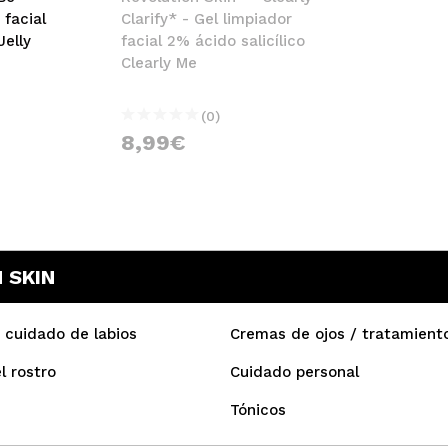
 facial
Clarify* - Gel limpiador
Jelly
facial 2% ácido salicílico
Clearly Me
(0)
8,99€
 SKIN
 cuidado de labios
Cremas de ojos / tratamiento
l rostro
Cuidado personal
Tónicos