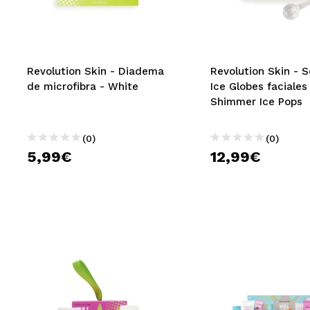
MAQUIFARMA
KOREA ZONE
TRAVEL SIZE
Revolution Skin - Diadema
Revolution Skin - S
de microfibra - White
Ice Globes faciales
NATURE
Shimmer Ice Pops
(0)
(0)
OFERTAS
5,99€
12,99€
OUTLET
¡HAN VUELTO!
PRÓXIMAMENTE
BLOG