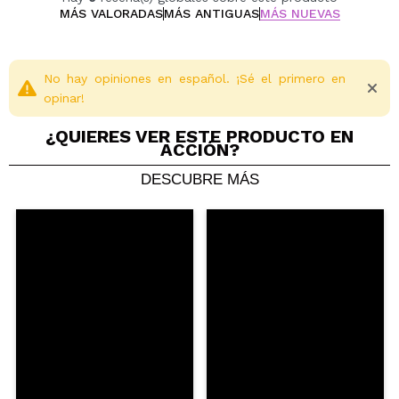
MÁS VALORADAS
MÁS ANTIGUAS
MÁS NUEVAS
No hay opiniones en español. ¡Sé el primero en
opinar!
¿QUIERES VER ESTE PRODUCTO EN
ACCIÓN?
DESCUBRE MÁS
Compartir un vídeo o una foto
Tu vídeo podría ser el primero. Imagínatelo...
¿Recomendarías su compra?
Si
No
5/5