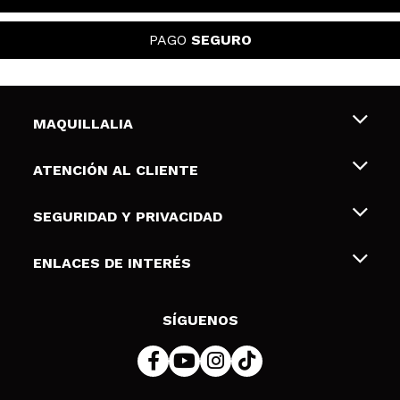
PAGO
SEGURO
MAQUILLALIA
Sobre nosotros
ATENCIÓN AL CLIENTE
Empleo
Envíos y devoluciones
SEGURIDAD Y PRIVACIDAD
Tarjetas de Regalo
Desistimiento / Devoluciones
Terminos y condiciones de uso
ENLACES DE INTERÉS
Formas de pago
Pólitica de Privacidad
Contacto
Descuento Estudiantes
Política de cookies
SÍGUENOS
Resolución de litigios en línea (ODR)