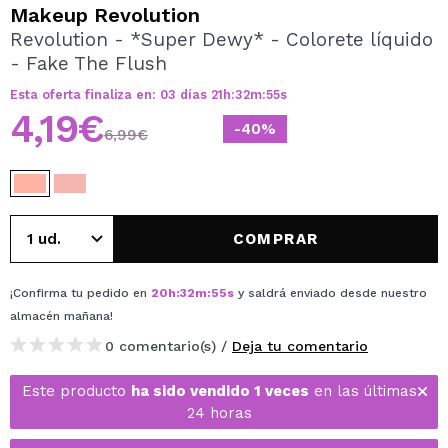
QUIERO REGISTRARME
Makeup Revolution
Revolution - *Super Dewy* - Colorete líquido
Al crear una cuenta en Maquillalia.com podrás realizar
- Fake The Flush
tus compras rápidamente, revisar el estado de tus
pedidos y consultar tus operaciones anteriores.
Esta oferta finaliza en:
03
días
21
h
:
32
m
:
55
s
4,19€
-40%
6,99€
CREAR CUENTA
COMPRAR
¡Confirma tu pedido en
20
h
:
32
m
:
55
s
y saldrá enviado desde nuestro
almacén
mañana
!
0 comentario(s) /
Deja tu comentario
Este producto
ha sido vendido 1 veces
en las últimas
24 horas