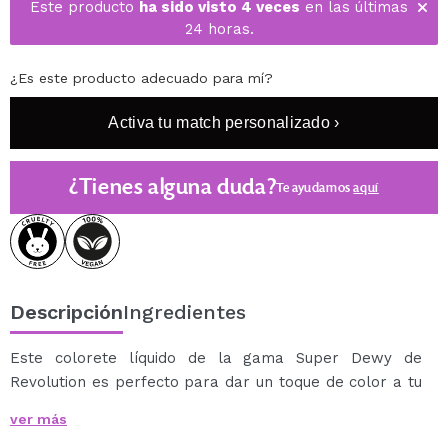
Este producto
ha sido visto 4 veces
en las últimas
24 horas.
¿Es este producto adecuado para mí?
Activa tu match personalizado ›
¿Tienes alguna duda?
Te ayudamos
aquí
Descripción
Ingredientes
Este colorete líquido de la gama Super Dewy de
Revolution es perfecto para dar un toque de color a tu
look.
ver más
Su fórmula líquida es ultra pigmentada, fácil de aplicar