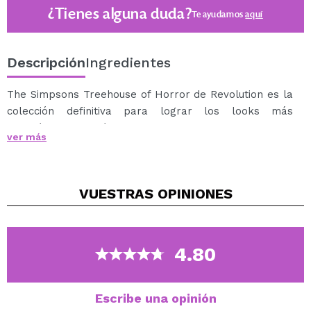
¿Tienes alguna duda?
Te ayudamos
aquí
Descripción
Ingredientes
The Simpsons Treehouse of Horror de Revolution es la
colección definitiva para lograr los looks más
terroríficos e increíbles este Halloween.
ver más
Consigue una base súper suave para tu look de
maquillaje de Halloween con la prebase Alien Slime.
Tiene una fórmula ligera que dejará en tu piel una
VUESTRAS
OPINIONES
sensación de hidratación.
Cruelty free.
Vegan.
4.80
Escribe una opinión