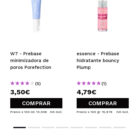
bote ya. Me encanta!
(aprovecho para corregir la palabra
"absorbe" mal escrita en mi anterior
comentario) :-)
¿Recomendarías su compra?
Si
Hace
Responder
Opinión
|
|
4
Útil
verificada
años
W7 - Prebase
essence - Prebase
minimizadora de
hidratante bouncy
poros Porefection
Plump
(5)
(1)
3,50€
4,79€
COMPRAR
COMPRAR
Precio x 100 ml: 14,00€
IVA Incl.
Precio x 100 gr: 15,97€
IVA Incl.