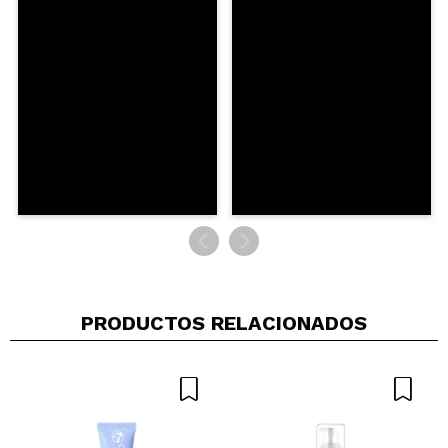
Simpsons y me gustó mucho el formato y el color
del slime, pero no tenía muy altas las expectativas.
Es genial, con media pulsación tienes para toda la
cara, se reparte bien y uniforme, se absorve genial,
la textura es perfecta. Hidrata y refresca pero no la
notas. El maquillaje se adhiere a ella como uña y
carne, de verdad. Raras veces me he podido repartir
tan bien y uniforme el maquillaje (y el mío es súper
cubriente). Ojalá no se agote porque vendré a por
más :D
¿Recomendarías su compra?
Si
Opinión
Hace 4
Responder
Útil
|
|
verificada
años
(1)
PRODUCTOS RELACIONADOS
Marina
Sí, soy la misma que comentó antes,
la he vuelto a comprar xD segundo