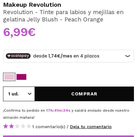
QUIERO REGISTRARME
Makeup Revolution
Revolution - Tinte para labios y mejillas en
Al crear una cuenta en Maquillalia.com podrás realizar
gelatina Jelly Blush - Peach Orange
tus compras rápidamente, revisar el estado de tus
pedidos y consultar tus operaciones anteriores.
6,99€
CREAR CUENTA
COMPRAR
¡Confirma tu pedido en
17
h
:
41
m
:
34
s
y saldrá enviado desde nuestro
almacén
mañana
!
1 comentario(s) /
Deja tu comentario