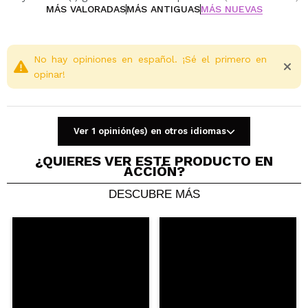
Consejo: Utiliza el dedo para dar suaves golpecitos a la
MÁS VALORADAS
MÁS ANTIGUAS
MÁS NUEVAS
gelatina y luego aplícala sobre los labios y las mejillas,
aumentando el pigmento hasta conseguir el color
deseado.
No hay opiniones en español. ¡Sé el primero en
Nota: Debido a la innovadora fórmula de la gelatina,
opinar!
vuelve a colocar la tapa protectora transparente
después de su uso para mantener la textura elástica
de la gelatina y evitar que el producto se seque.
Ver 1 opinión(es) en otros idiomas
Cruelty free.
¿QUIERES VER ESTE PRODUCTO EN
ACCIÓN?
Vegan.
DESCUBRE MÁS
Compartir un vídeo o una foto
Tu vídeo podría ser el primero. Imagínatelo...
¿Recomendarías su compra?
Si
No
5/5