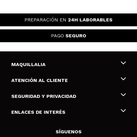
PREPARACIÓN EN
24H LABORABLES
PAGO
SEGURO
MAQUILLALIA
Sobre nosotros
ATENCIÓN AL CLIENTE
Empleo
Envíos y devoluciones
SEGURIDAD Y PRIVACIDAD
Tarjetas de Regalo
Desistimiento / Devoluciones
Terminos y condiciones de uso
ENLACES DE INTERÉS
Formas de pago
Pólitica de Privacidad
Contacto
Descuento Estudiantes
Política de cookies
SÍGUENOS