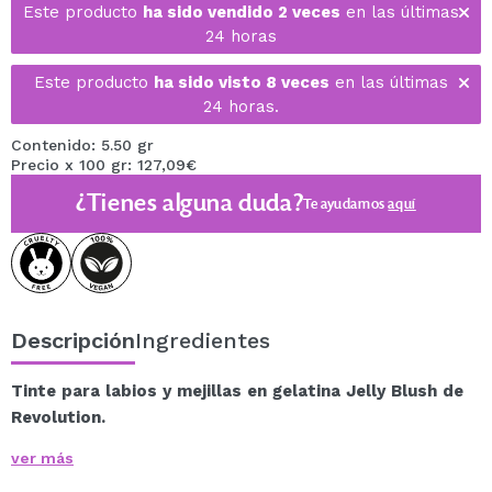
Este producto
ha sido vendido 2 veces
en las últimas
24 horas
Este producto
ha sido visto 8 veces
en las últimas
24 horas.
Contenido: 5.50 gr
Precio x 100 gr: 127,09€
¿Tienes alguna duda?
Te ayudamos
aquí
Descripción
Ingredientes
Tinte para labios y mejillas en gelatina Jelly Blush de
Revolution.
Aplica color a tus labios y mejillas con Jelly Blush Stain
ver más
de Revolution, una fórmula gelatinosa que proporciona