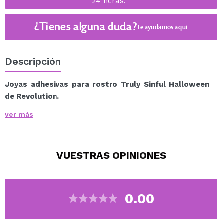
24 horas.
¿Tienes alguna duda?
Te ayudamos
aquí
Descripción
Joyas adhesivas para rostro Truly Sinful Halloween
de Revolution.
¡La colección Truly Sinful definitivamente lleva el
ver más
espíritu travieso de Halloween a un nuevo nivel!
Estas gemas faciales con un diseño diabólico en rojo
parecen ser el accesorio perfecto para un look de
VUESTRAS
OPINIONES
Halloween impactante y fácil de lograr.
Con cuernos sobre las cejas y una cola debajo del ojo,
crean una apariencia audaz y espeluznante en cuestión
de segundos, ideal para quienes tienen planes de
0.00
última hora.
Además, la facilidad de aplicación gracias al adhesivo