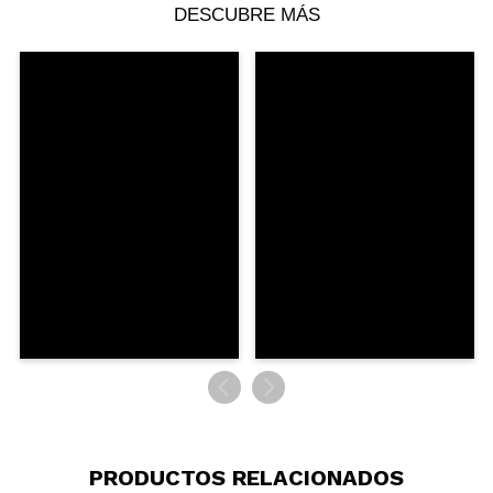
DESCUBRE MÁS
Compartir un vídeo o una foto
Tu vídeo podría ser el primero. Imagínatelo...
¿Recomendarías su compra?
Si
No
5/5
ENVIAR
PRODUCTOS RELACIONADOS