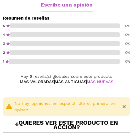
incluido hace que sea una solución rápida y efectiva
Escribe una opinión
para destacar en cualquier evento.
Lo mejor es que, siendo libre de crueldad y apto para
Resumen de reseñas
veganos, puedes disfrutar de este look transformador
5
0%
sabiendo que es amigable tanto con los animales como
4
0%
con el planeta.
3
0%
¡Una opción ideal para quienes buscan belleza y
conciencia!
2
0%
1
0%
Vegan.
Cruelty free.
Hay
0
reseña(s) globales sobre este producto
MÁS VALORADAS
MÁS ANTIGUAS
MÁS NUEVAS
No hay opiniones en español. ¡Sé el primero en
opinar!
¿QUIERES VER ESTE PRODUCTO EN
ACCIÓN?