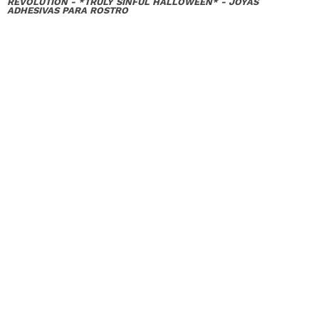
REVOLUTION - *TRULY SINFUL HALLOWEEN* - JOYAS
ADHESIVAS PARA ROSTRO