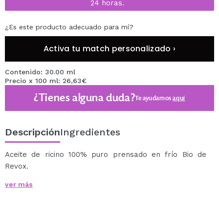
24 horas.
¿Es este producto adecuado para mí?
Activa tu match personalizado ›
Contenido: 30.00 ml
Precio x 100 ml: 26,63€
¿Tienes alguna duda?
Te ayudamos
aquí
Descripción
Ingredientes
Aceite de ricino 100% puro prensado en frío Bio de
Revox.
El aceite de ricino se puede usar directamente sobre el
ver más
cabello, las cutículas, las cejas, las pestañas y la piel.
Este aceite tiene propiedades antiinflamatorias, reduce
la caspa, compate arrugas y estrías, etcétera.