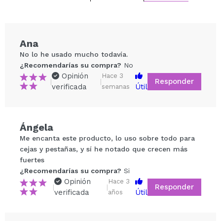
Ana
No lo he usado mucho todavía.
¿Recomendarías su compra?
No
Opinión
Hace 3
Responder
|
|
verificada
Útil
semanas
Ángela
Compartir un vídeo o una foto
Me encanta este producto, lo uso sobre todo para
Tu vídeo podría ser el primero. Imagínatelo...
cejas y pestañas, y sí he notado que crecen más
fuertes
¿Recomendarías su compra?
Si
¿Recomendarías su compra?
Si
No
Opinión
Hace 3
Responder
|
|
5/5
verificada
Útil
años
ENVIAR