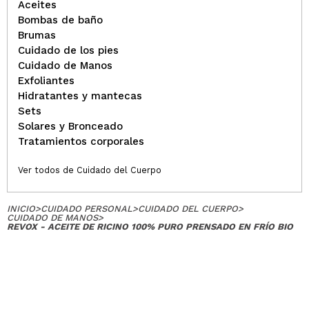
Trini
Aceites
Bombas de baño
Lo utilizo para hidratar párpados (los tengo muy
Brumas
sensibles) y pestañas por las noches, porque su
Cuidado de los pies
consistencia es muy densa y no se absorbe
Cuidado de Manos
fácilmente, pero para esa función me encanta
Exfoliantes
¿Recomendarías su compra?
Si
Opinión
Hidratantes y mantecas
Hace 4
Responder
|
|
verificada
Útil
Sets
años
Solares y Bronceado
Tratamientos corporales
Patricia
Ver todos de Cuidado del Cuerpo
Va bien lo uso para las pestañas
¿Recomendarías su compra?
Si
INICIO
>
CUIDADO PERSONAL
>
CUIDADO DEL CUERPO
>
Opinión
Hace 4
CUIDADO DE MANOS
>
Responder
|
|
REVOX - ACEITE DE RICINO 100% PURO PRENSADO EN FRÍO BIO
verificada
Útil
años
Raquel
Yo tengo el pelo graso y el producto es pegajoso,