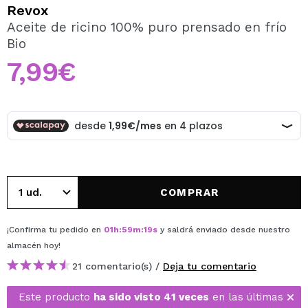
QUIERO REGISTRARME
Revox
Aceite de ricino 100% puro prensado en frío
Al crear una cuenta en Maquillalia.com podrás realizar
Bio
tus compras rápidamente, revisar el estado de tus
pedidos y consultar tus operaciones anteriores.
7,99€
CREAR CUENTA
COMPRAR
¡Confirma tu pedido en
01
h
:
59
m
:
19
s
y saldrá enviado desde nuestro
almacén
hoy
!
21 comentario(s) /
Deja tu comentario
Este producto
ha sido visto 41 veces
en las últimas