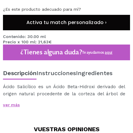
¿Es este producto adecuado para mí?
Activa tu match personalizado ›
Contenido: 30.00 ml
Precio x 100 ml: 21,63€
¿Tienes alguna duda?
Te ayudamos
aquí
Descripción
Instrucciones
Ingredientes
Ácido Salicílico es un Ácido Beta-Hidroxi derivado del
origen natural procedente de la corteza del árbol de
sauce, hojas de gaulteria y corteza de abedul dulce.
ver más
Este Ácido es un exfoliante eficaz que limpia de forma
profunda, ya que penetra en los poros obstruidos de la
piel, eliminando las células muertas y el exceso de
VUESTRAS
OPINIONES
sebo.