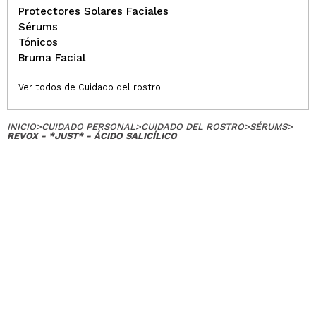
¿Recomendarías su compra?
Si
Protectores Solares Faciales
Opinión
Hace 3
Responder
|
|
Sérums
verificada
Útil
años
Tónicos
Bruma Facial
Lorena
Ver todos de Cuidado del rostro
Sin más, pero no irrita.
¿Recomendarías su compra?
Si
INICIO
>
CUIDADO PERSONAL
>
CUIDADO DEL ROSTRO
>
SÉRUMS
>
Opinión
Hace 3
REVOX - *JUST* - ÁCIDO SALICÍLICO
Responder
|
|
verificada
Útil
años
Penelope
Me encanta. Es mi aliado en especial en tiempos de
mascarilla non stop
¿Recomendarías su compra?
Si
Opinión
Hace 4
Responder
|
|
verificada
Útil
años