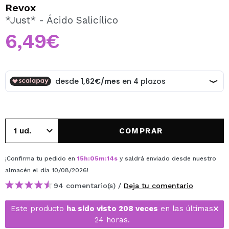
QUIERO REGISTRARME
Revox
*Just* - Ácido Salicílico
Al crear una cuenta en Maquillalia.com podrás realizar
tus compras rápidamente, revisar el estado de tus
6,49€
pedidos y consultar tus operaciones anteriores.
CREAR CUENTA
COMPRAR
¡Confirma tu pedido en
15
h
:
05
m
:
14
s
y saldrá enviado desde nuestro
almacén
el día 10/08/2026
!
94 comentario(s) /
Deja tu comentario
Este producto
ha sido visto 208 veces
en las últimas
24 horas.