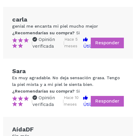
carla
genial me encanta mi piel mucho mejor
¿Recomendarías su compra?
Si
Opinión
Hace 5
Responder
|
|
verificada
Útil
meses
Sara
Compartir un vídeo o una foto
Es muy agradable. No deja sensación grasa. Tengo
Tu vídeo podría ser el primero. Imagínatelo...
la piel mixta y a mi piel le sienta bien.
¿Recomendarías su compra?
Si
Opinión
Hace 10
Responder
|
|
¿Recomendarías su compra?
Si
No
verificada
Útil
meses
5/5
ENVIAR
AídaDF